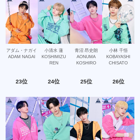
アダム・ナガイ
小清水 蓮
青沼 昂史朗
小林 千悟
ADAM NAGAI
KOSHIMIZU
AONUMA
KOBAYASHI
REN
KOSHIRO
CHISATO
23位
24位
25位
26位