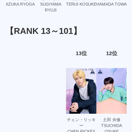
IIZUKA RYOGA
SUGIYAMA
TERUI KOSUKE
HAMADA TOWA
RYUJI
【RANK 13～101】
13位
12位
チェン・リッキ
土田 央修
ー
TSUCHIDA
CHEN RICKEY
OSUKE