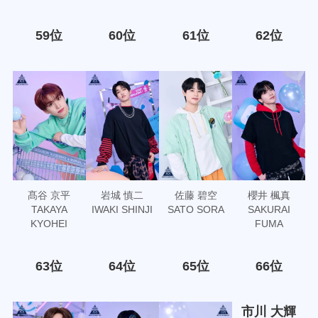
59位
60位
61位
62位
髙谷 京平
岩城 慎二
佐藤 碧空
櫻井 楓真
TAKAYA
IWAKI SHINJI
SATO SORA
SAKURAI
KYOHEI
FUMA
63位
64位
65位
66位
市川 大輝