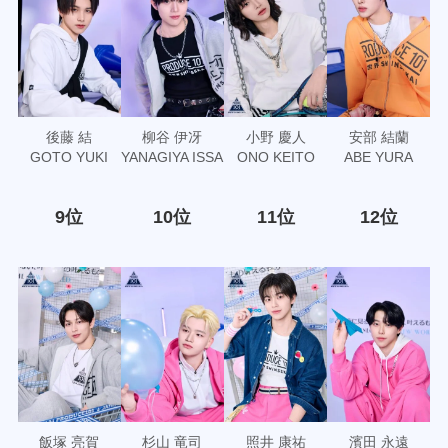
後藤 結
柳谷 伊冴
小野 慶人
安部 結蘭
GOTO YUKI
YANAGIYA ISSA
ONO KEITO
ABE YURA
9位
10位
11位
12位
飯塚 亮賀
杉山 竜司
照井 康祐
濱田 永遠