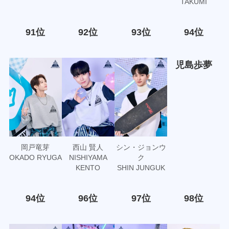
TAKUMI
91位
92位
93位
94位
児島歩夢
岡戸竜芽
西山 賢人
シン・ジョンウ
OKADO RYUGA
NISHIYAMA
ク
KENTO
SHIN JUNGUK
94位
96位
97位
98位