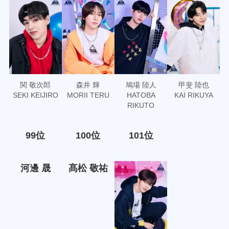
関 敬次郎
森井 輝
鳩場 陸人
甲斐 陸也
SEKI KEIJIRO
MORII TERU
HATOBA
KAI RIKUYA
RIKUTO
99位
100位
101位
河邊 晟
髙松 敬祐