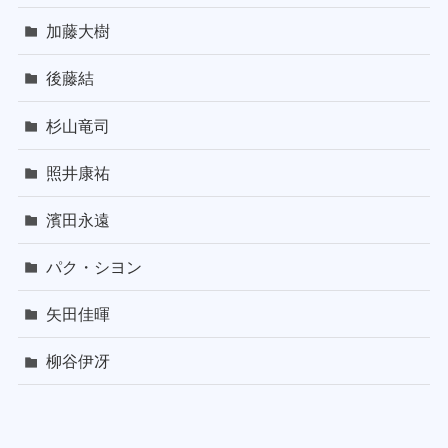
加藤大樹
後藤結
杉山竜司
照井康祐
濱田永遠
パク・シヨン
矢田佳暉
柳谷伊冴