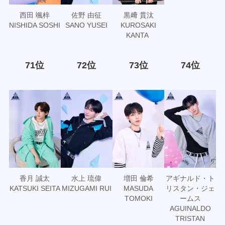
西田 颯梓
佐野 由征
黒﨑 貫汰
NISHIDA SOSHI
SANO YUSEI
KUROSAKI
KANTA
71位
72位
73位
74位
香月 誠太
水上 琉偉
増田 倫希
アギナルド・ト
KATSUKI SEITA
MIZUGAMI RUI
MASUDA
リスタン・ジェ
TOMOKI
ームス
AGUINALDO
TRISTAN