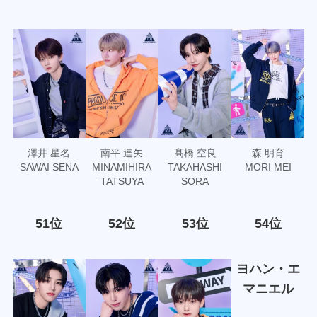
澤井 星名
南平 達矢
髙橋 空良
森 明育
SAWAI SENA
MINAMIHIRA
TAKAHASHI
MORI MEI
TATSUYA
SORA
51位
52位
53位
54位
ヨハン・エ
マニエル