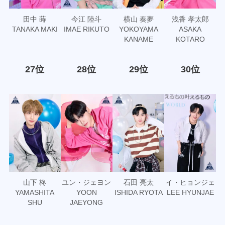
田中 蒔
今江 陸斗
横山 奏夢
浅香 孝太郎
TANAKA MAKI
IMAE RIKUTO
YOKOYAMA
ASAKA
KANAME
KOTARO
27位
28位
29位
30位
山下 柊
ユン・ジェヨン
石田 亮太
イ・ヒョンジェ
YAMASHITA
YOON
ISHIDA RYOTA
LEE HYUNJAE
SHU
JAEYONG