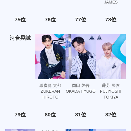
JAMES
75位
76位
77位
78位
河合晃誠
瑞慶覧 太都
岡田 彪吾
藤芳 辰弥
ZUKERAN
OKADA HYUGO
FUJIYOSHI
HIROTO
TOKIYA
79位
80位
81位
82位