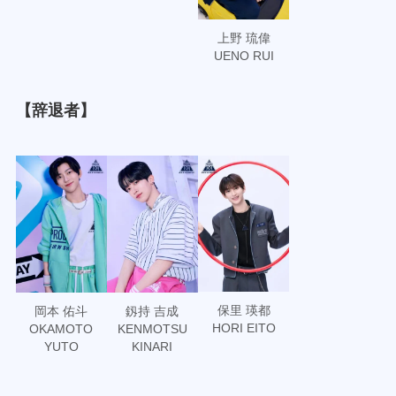
上野 琉偉
UENO RUI
【辞退者】
保里 瑛都
岡本 佑斗
釼持 吉成
HORI EITO
OKAMOTO
KENMOTSU
YUTO
KINARI