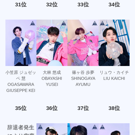
31位
32位
33位
34位
小笠原 ジュゼッ
大林 悠成
篠ヶ谷 歩夢
リュウ・カイチ
ペ 慧
OBAYASHI
SHINOGAYA
LIU KAICHI
OGASAWARA
YUSEI
AYUMU
GIUSEPPE KEI
35位
36位
37位
38位
辞退者発生