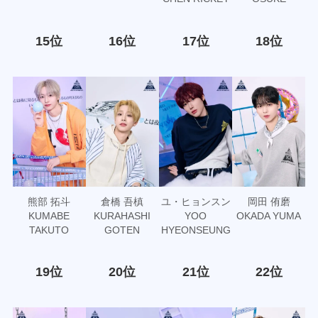
15位
16位
17位
18位
熊部 拓斗
倉橋 吾槙
ユ・ヒョンスン
岡田 侑磨
KUMABE
KURAHASHI
YOO
OKADA YUMA
TAKUTO
GOTEN
HYEONSEUNG
19位
20位
21位
22位