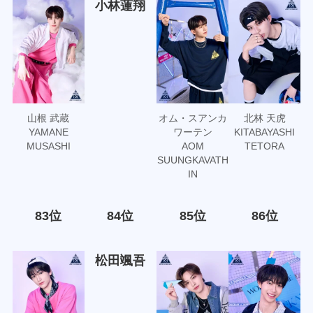
小林蓮翔
山根 武蔵
オム・スアンカ
北林 天虎
YAMANE
ワーテン
KITABAYASHI
MUSASHI
AOM
TETORA
SUUNGKAVATH
IN
83位
84位
85位
86位
松田颯吾