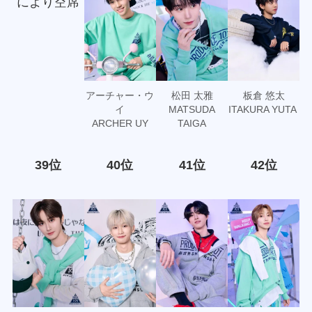
により空席
アーチャー・ウ
松田 太雅
板倉 悠太
イ
MATSUDA
ITAKURA YUTA
ARCHER UY
TAIGA
39位
40位
41位
42位