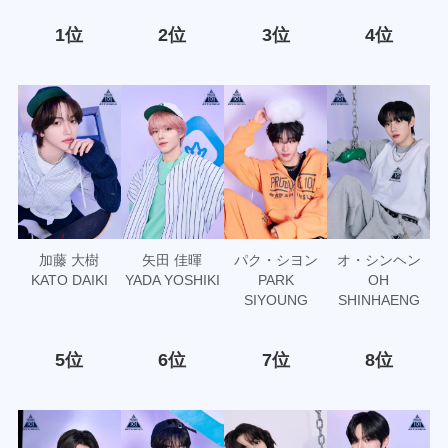
1位
2位
3位
4位
加藤 大樹
矢田 佳暉
パク・シヨン
オ・シンヘン
KATO DAIKI
YADA YOSHIKI
PARK
OH
SIYOUNG
SHINHAENG
5位
6位
7位
8位