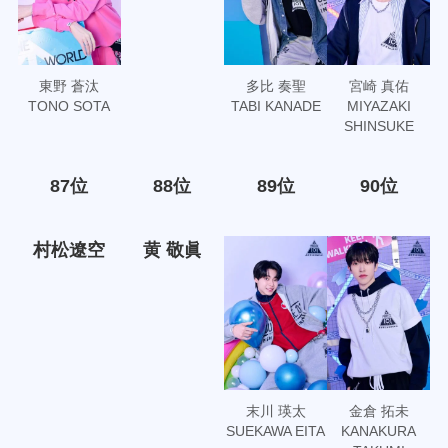
東野 蒼汰
多比 奏聖
宮崎 真佑
TONO SOTA
TABI KANADE
MIYAZAKI
SHINSUKE
87位
88位
89位
90位
村松遼空
黄 敬眞
末川 瑛太
金倉 拓未
SUEKAWA EITA
KANAKURA