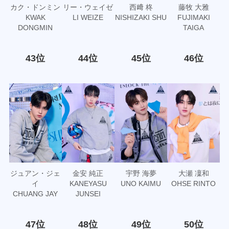
カク・ドンミン
リー・ウェイゼ
西﨑 柊
藤牧 大雅
KWAK
LI WEIZE
NISHIZAKI SHU
FUJIMAKI
DONGMIN
TAIGA
43位
44位
45位
46位
ジュアン・ジェ
金安 純正
宇野 海夢
大瀬 凜和
イ
KANEYASU
UNO KAIMU
OHSE RINTO
CHUANG JAY
JUNSEI
47位
48位
49位
50位