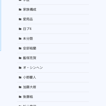
家族構成
愛用品
日プ4
未分類
安部結蘭
飯塚亮賀
オ・シンヘン
小野慶人
加藤大樹
後藤結