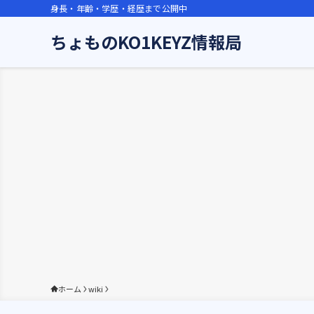
身長・年齢・学歴・経歴まで公開中
ちょものKO1KEYZ情報局
ホーム
wiki