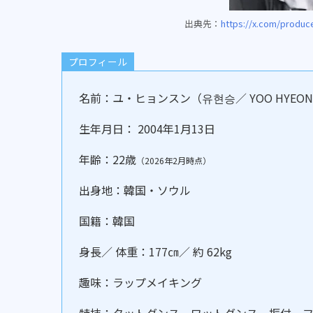
出典先：
https://x.com/produc
プロフィール
名前：ユ・ヒョンスン（유현승／ YOO HYEONS
生年月日： 2004年1月13日
年齢：22歳
（2026年2月時点）
出身地：韓国・ソウル
国籍：韓国
身長／ 体重：177㎝／ 約 62kg
趣味：ラップメイキング
特技：タットダンス、ワットダンス、振付、