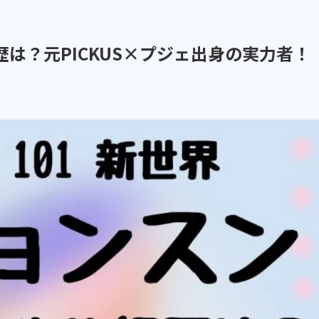
歴は？元PICKUS×プジェ出身の実力者！