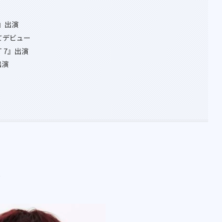
k』出演
てデビュー
 7』出演
出演
ル