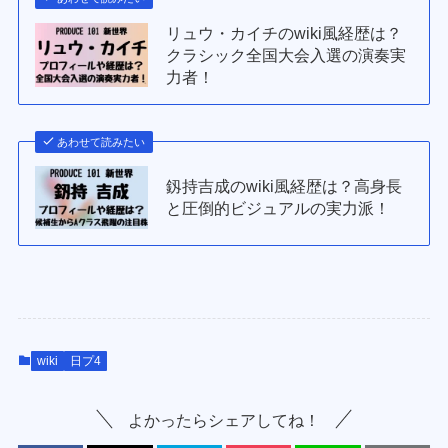
リュウ・カイチのwiki風経歴は？
クラシック全国大会入選の演奏実
力者！
あわせて読みたい
釼持吉成のwiki風経歴は？高身長
と圧倒的ビジュアルの実力派！
wiki
日プ4
よかったらシェアしてね！