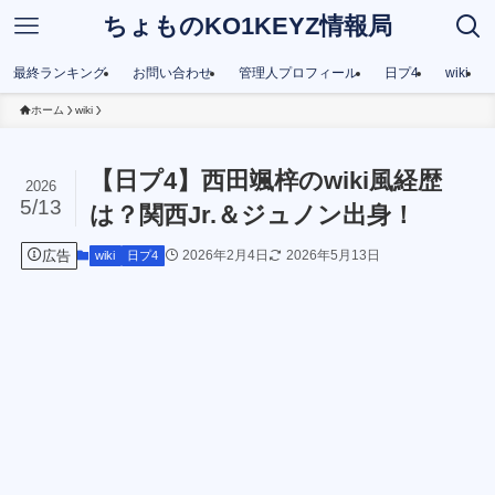
ちょものKO1KEYZ情報局
最終ランキング
お問い合わせ
管理人プロフィール
日プ4
wiki
ホーム
wiki
【日プ4】西田颯梓のwiki風経歴
2026
5/13
は？関西Jr.＆ジュノン出身！
広告
2026年2月4日
2026年5月13日
wiki
日プ4