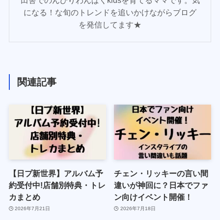
田舎でのんびりわんぱくkidsを育てるママです。気
になる！な旬のトレンドを追いかけながらブログ
を発信してます★
関連記事
【日プ新世界】アルバム予
チェン・リッキーの言い間
約受付中!店舗別特典・トレ
違いが神回に？日本でファ
カまとめ
ン向けイベント開催！
2026年7月21日
2026年7月18日