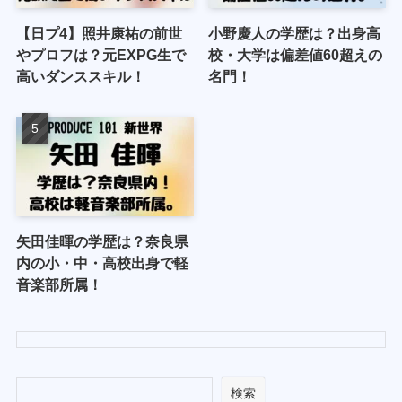
【日プ4】照井康祐の前世
小野慶人の学歴は？出身高
やプロフは？元EXPG生で
校・大学は偏差値60超えの
高いダンススキル！
名門！
矢田佳暉の学歴は？奈良県
内の小・中・高校出身で軽
音楽部所属！
検索