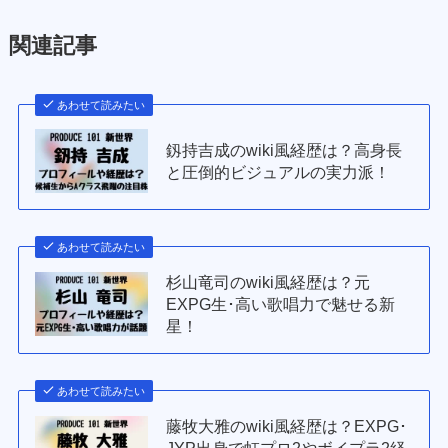
関連記事
あわせて読みたい
釼持吉成のwiki風経歴は？高身長
と圧倒的ビジュアルの実力派！
あわせて読みたい
杉山竜司のwiki風経歴は？元
EXPG生･高い歌唱力で魅せる新
星！
あわせて読みたい
藤牧大雅のwiki風経歴は？EXPG･
JYP出身で虹プロ2やボイプラ2経