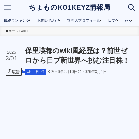
ちょものKO1KEYZ情報局
最終ランキング
お問い合わせ
管理人プロフィール
日プ4
wiki
ホーム
wiki
保里瑛都のwiki風経歴は？前世ゼ
2026
3/01
ロから日プ新世界へ挑む注目株！
広告
2026年2月10日
2026年3月1日
wiki
日プ4