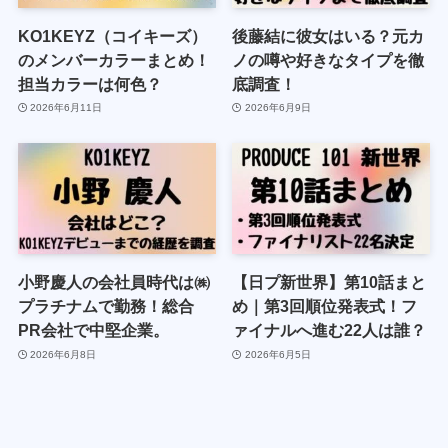
KO1KEYZ（コイキーズ）
後藤結に彼女はいる？元カ
のメンバーカラーまとめ！
ノの噂や好きなタイプを徹
担当カラーは何色？
底調査！
2026年6月11日
2026年6月9日
小野慶人の会社員時代は㈱
【日プ新世界】第10話まと
プラチナムで勤務！総合
め｜第3回順位発表式！フ
PR会社で中堅企業。
ァイナルへ進む22人は誰？
2026年6月8日
2026年6月5日