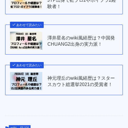
験者！
あわせて読みたい
澤井星名のwiki風経歴は？中国発
CHUANG2出身の実力派！
あわせて読みたい
神元理丘のwiki風経歴は？スター
スカウト総選挙2021の受賞者！
wiki
日プ4