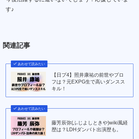
す♪
関連記事
あわせて読みたい
【日プ4】照井康祐の前世やプロ
フは？元EXPG生で高いダンスス
キル！
あわせて読みたい
藤芳辰弥(ふじよしときや)wiki風経
歴は？LDHダンバト出演歴も。