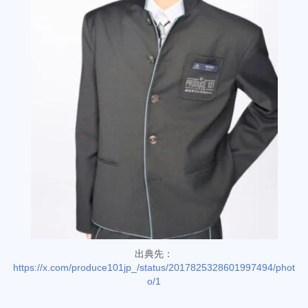
出典先：
https://x.com/produce101jp_/status/2017825328601997494/phot
o/1