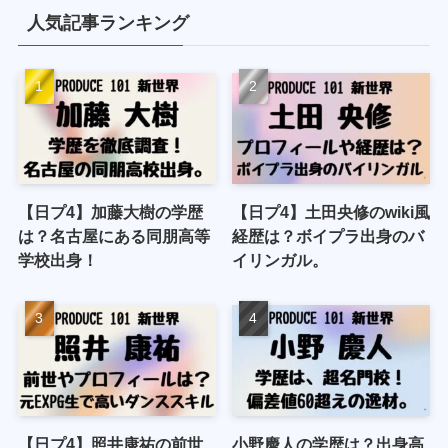
人気記事ランキング
【日プ4】加藤大樹の学歴
【日プ4】土田央修のwiki風
は？名古屋にある同朋高等
経歴は？ボイプラ出身のバ
学校出身！
イリンガル。
【日プ4】照井康祐の前世
小野慶人の学歴は？出身高