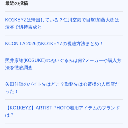
最近の投稿
KO1KEYZは帰国している？仁川空港で目撃!加藤大樹は
渋谷で釼持吉成と！
KCON LA 2026のKO1KEYZの視聴方法まとめ！
照井康祐(KOSUKE)のぬいぐるみは何?メーカーや購入方
法を徹底調査
矢田佳暉のバイト先はどこ？勤務先は心斎橋の人気店だ
った！
【KO1KEYZ】ARTIST PHOTO着用アイテムのブランド
は？