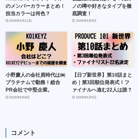
のメンバーカラーまとめ！
ノの噂や好きなタイプを徹
担当カラーは何色？
底調査！
2026年6月11日
2026年6月9日
小野慶人の会社員時代は㈱
【日プ新世界】第10話まと
プラチナムで勤務！総合
め｜第3回順位発表式！フ
PR会社で中堅企業。
ァイナルへ進む22人は誰？
2026年6月8日
2026年6月5日
コメント