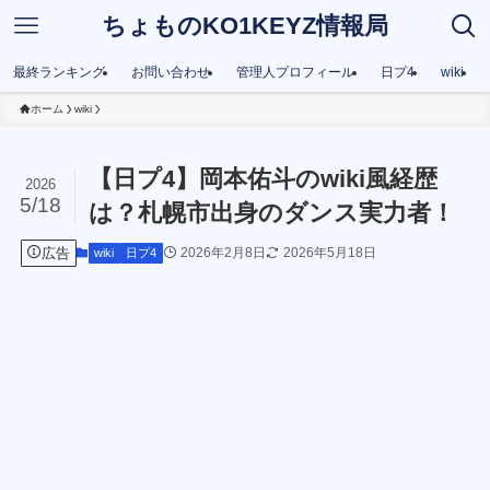
ちょものKO1KEYZ情報局
最終ランキング
お問い合わせ
管理人プロフィール
日プ4
wiki
ホーム
wiki
【日プ4】岡本佑斗のwiki風経歴
2026
5/18
は？札幌市出身のダンス実力者！
広告
2026年2月8日
2026年5月18日
wiki
日プ4