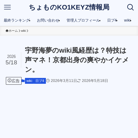
ちょものKO1KEYZ情報局
最終ランキング
お問い合わせ
管理人プロフィール
日プ4
wiki
ホーム
wiki
宇野海夢のwiki風経歴は？特技は
2026
声マネ！京都出身の爽やかイケメ
5/18
ン。
広告
2026年3月11日
2026年5月18日
wiki
日プ4