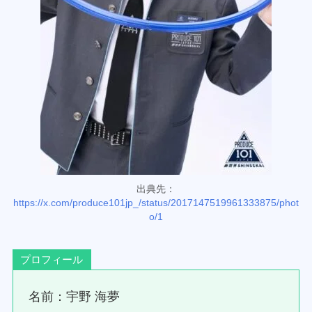
出典先：
https://x.com/produce101jp_/status/2017147519961333875/phot
o/1
プロフィール
名前：宇野 海夢