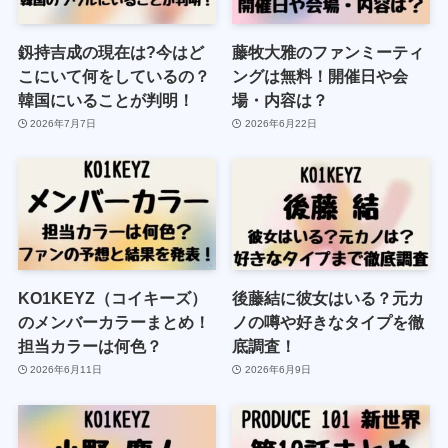
釼持吉成の現在は?今はど
藤牧大雅のファンミーティ
こにいて何をしているの？
ングは無料！開催日や会
韓国にいることが判明！
場・内容は？
2026年7月7日
2026年6月22日
KO1KEYZ（コイキーズ）
後藤結に彼女はいる？元カ
のメンバーカラーまとめ！
ノの噂や好きなタイプを徹
担当カラーは何色？
底調査！
2026年6月11日
2026年6月9日