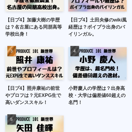
【日プ4】加藤大樹の学歴
【日プ4】土田央修のwiki風
は？名古屋にある同朋高等
経歴は？ボイプラ出身のバ
学校出身！
イリンガル。
【日プ4】照井康祐の前世
小野慶人の学歴は？出身高
やプロフは？元EXPG生で
校・大学は偏差値60超えの
高いダンススキル！
名門！