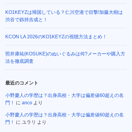
KO1KEYZは帰国している？仁川空港で目撃!加藤大樹は
渋谷で釼持吉成と！
KCON LA 2026のKO1KEYZの視聴方法まとめ！
照井康祐(KOSUKE)のぬいぐるみは何?メーカーや購入方
法を徹底調査
最近のコメント
小野慶人の学歴は？出身高校・大学は偏差値60超えの名
門！
に
anco
より
小野慶人の学歴は？出身高校・大学は偏差値60超えの名
門！
に
ユラリ
より