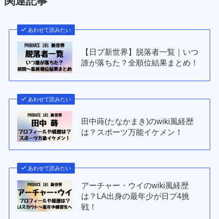
関連記事
あわせて読みたい
【日プ新世界】脱落者一覧｜いつ
誰が落ちた？全順位結果まとめ！
あわせて読みたい
田中蒔(たなかまき)のwiki風経歴
は？スポーツ万能イケメン！
あわせて読みたい
アーチャー・ウイのwiki風経歴
は？LA出身の最年少が日プ4挑
戦！