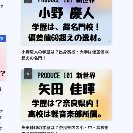
で
亮賀
小野慶人の学歴は？出身高校・大学は偏差値60
超えの名門！
新
日プ
賀
ル
矢田佳暉の学歴は？奈良県内の小・中・高校出
て