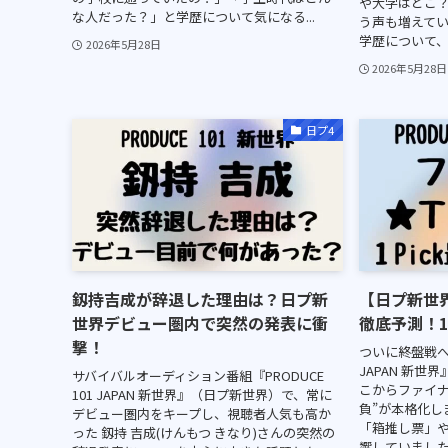
や大学はどこ
な人だった？」と学歴について気になる...
う声も増えてい
学歴について、
2026年5月28日
2026年5月28日
日プ4
釼持吉成が辞退した理由は？日プ新
【日プ新世界
世界デビュー圏内で突然の発表に衝
徹底予測！
撃！
ついに終盤戦へ突
JAPAN 新世
サバイバルオーディション番組『PRODUCE
こからファイナ
101 JAPAN 新世界』（日プ新世界）で、常に
負”が本格化し
デビュー圏内をキープし、視聴者人気も高か
「箱推し票」
った 釼持 吉成(けんもつ きなり)さんの突然の
響していました