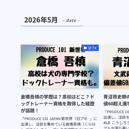
2026年5月
– date –
日プ4
倉橋吾槙の学歴は？高校はどこ？ド
青沼昂史朗
ッグトレーナー資格を取得した経歴
値60超え
が話題！
「PRODUCE 
出演し、注目
「PRODUCE 101 JAPAN 新世界（日プ4）」に
ぬま こうしろ
出演し、注目を集めている倉橋吾槙（くらは
アルや落ち着