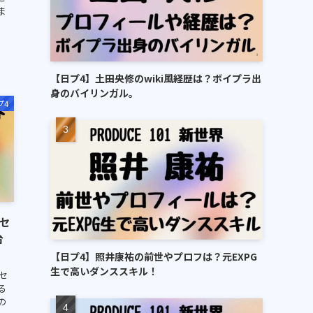
ま
【日プ4】土田央修のwiki風経歴は？ボイプラ出
身のバイリンガル。
プ4
セ
台
【日プ4】照井康祐の前世やプロフは？元EXPG
生で高いダンススキル！
セ
る
の