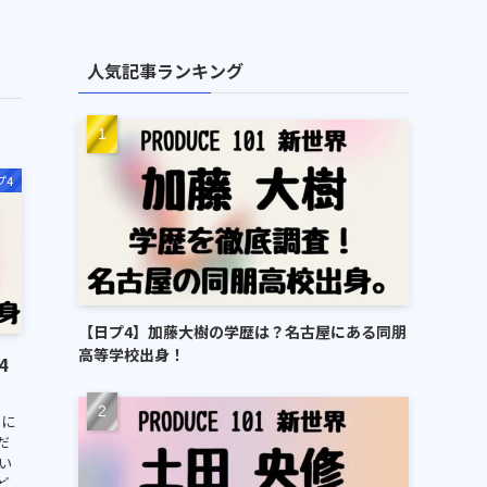
人気記事ランキング
プ4
【日プ4】加藤大樹の学歴は？名古屋にある同朋
高等学校出身！
4
」に
だ
い
ど