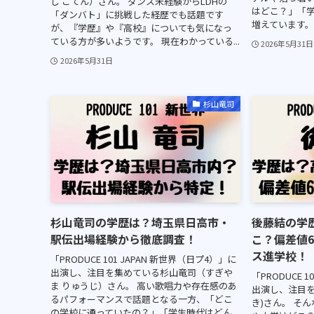
し ごてん）さん。 ダンス未経験からLDHの
はどこ？」「
「ダンバト」に挑戦した経歴でも話題です
増えています。 
が、『学歴』や『高校』についても気になっ
ている方が多いようです。 現在わかっている...
2026年5月31日
2026年5月31日
杉山竜司
杉山竜司の学歴は？埼玉県日高市・
後藤結の学
駅伝出場経験から徹底調査！
こ？偏差値
ス進学校！
「PRODUCE 101 JAPAN 新世界（日プ4）」に
出演し、注目を集めている杉山竜司（すぎや
「PRODUCE 
ま りゅうじ）さん。 高い歌唱力や存在感のあ
出演し、注目を
るパフォーマンスで話題となる一方、「どこ
き)さん。 そ
の学校に通っていたの？」「学生時代はどん