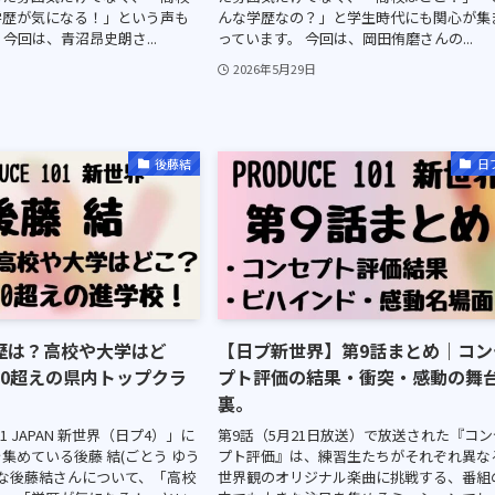
学歴が気になる！」という声も
んな学歴なの？」と学生時代にも関心が集
今回は、青沼昂史朗さ...
っています。 今回は、岡田侑磨さんの...
2026年5月29日
後藤結
日
歴は？高校や大学はど
【日プ新世界】第9話まとめ｜コン
60超えの県内トップクラ
プト評価の結果・衝突・感動の舞
裏。
101 JAPAN 新世界（日プ4）」に
第9話（5月21日放送）で放送された『コン
集めている後藤 結(ごとう ゆう
プト評価』は、練習生たちがそれぞれ異な
んな後藤結さんについて、「高校
世界観のオリジナル楽曲に挑戦する、番組