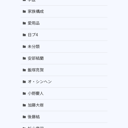
家族構成
愛用品
日プ4
未分類
安部結蘭
飯塚亮賀
オ・シンヘン
小野慶人
加藤大樹
後藤結