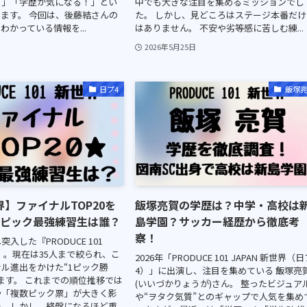
？」「学歴が気になる！」とい
中でも大きな注目を集めるミッションでし
ます。 今回は、後藤結さんの
た。 しかし、見どころはステージ本番だけ
わかっている情報を...
はありません。 不安や劣等感に苦しむ練...
2026年5月25日
日プ4
飯塚
】ファイナルTOP20を
飯塚亮賀の学歴は？中学・高校は
1ピック最強練習生は誰？
島学園？サッカー経歴から徹底考
察！
入した『PRODUCE 101
界』。現在は35人まで絞られ、こ
2026年「PRODUCE 101 JAPAN 新世界（
ル進出をかけた“1ピック勝
4）」に出演し、注目を集めている 飯塚亮
ます。 これまでの順位推移では
(いいづかりょうが)さん。 整ったビジュア
や「複数ピック票」が大きく影
や“ヲタク気質”とのギャップで人気を集め
。しかし、終盤になるほど重...