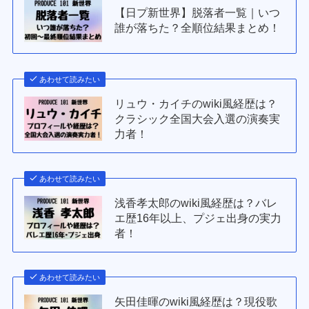
【日プ新世界】脱落者一覧｜いつ
誰が落ちた？全順位結果まとめ！
あわせて読みたい
リュウ・カイチのwiki風経歴は？
クラシック全国大会入選の演奏実
力者！
あわせて読みたい
浅香孝太郎のwiki風経歴は？バレ
エ歴16年以上、プジェ出身の実力
者！
あわせて読みたい
矢田佳暉のwiki風経歴は？現役歌