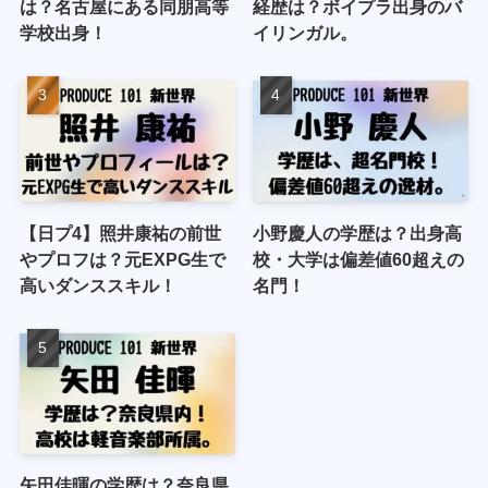
は？名古屋にある同朋高等
経歴は？ボイプラ出身のバ
学校出身！
イリンガル。
【日プ4】照井康祐の前世
小野慶人の学歴は？出身高
やプロフは？元EXPG生で
校・大学は偏差値60超えの
高いダンススキル！
名門！
矢田佳暉の学歴は？奈良県