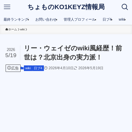
ちょものKO1KEYZ情報局
最終ランキング
お問い合わせ
管理人プロフィール
日プ4
wiki
ホーム
wiki
リー・ウェイゼのwiki風経歴！前
2026
5/19
世は？北京出身の実力派！
広告
2026年4月10日
2026年5月19日
wiki
日プ4