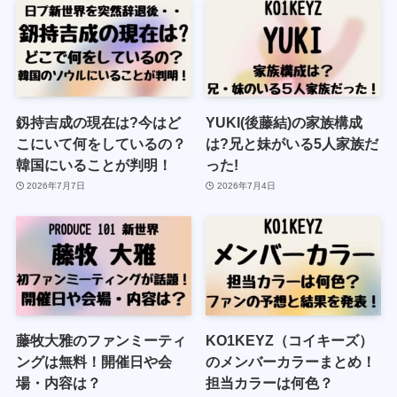
釼持吉成の現在は?今はど
YUKI(後藤結)の家族構成
こにいて何をしているの？
は?兄と妹がいる5人家族だ
韓国にいることが判明！
った!
2026年7月7日
2026年7月4日
藤牧大雅のファンミーティ
KO1KEYZ（コイキーズ）
ングは無料！開催日や会
のメンバーカラーまとめ！
場・内容は？
担当カラーは何色？