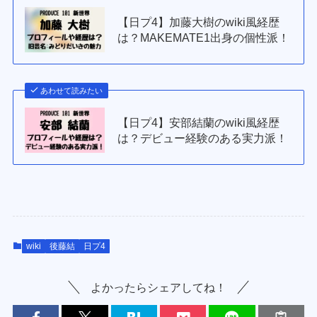
【日プ4】加藤大樹のwiki風経歴
は？MAKEMATE1出身の個性派！
あわせて読みたい
【日プ4】安部結蘭のwiki風経歴
は？デビュー経験のある実力派！
wiki
後藤結
日プ4
よかったらシェアしてね！