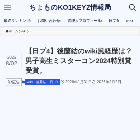
ちょものKO1KEYZ情報局
最終ランキング
お問い合わせ
管理人プロフィール
日プ4
wiki
ホーム
wiki
【日プ4】後藤結のwiki風経歴は？
2026
男子高生ミスターコン2024特別賞
8/02
受賞。
広告
2026年1月31日
2026年8月2日
wiki
後藤結
日プ4