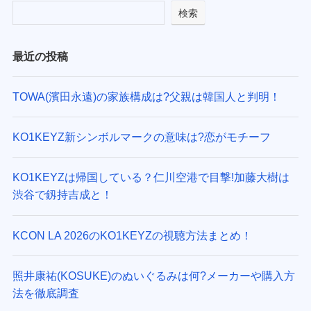
検索
最近の投稿
TOWA(濱田永遠)の家族構成は?父親は韓国人と判明！
KO1KEYZ新シンボルマークの意味は?恋がモチーフ
KO1KEYZは帰国している？仁川空港で目撃!加藤大樹は
渋谷で釼持吉成と！
KCON LA 2026のKO1KEYZの視聴方法まとめ！
照井康祐(KOSUKE)のぬいぐるみは何?メーカーや購入方
法を徹底調査