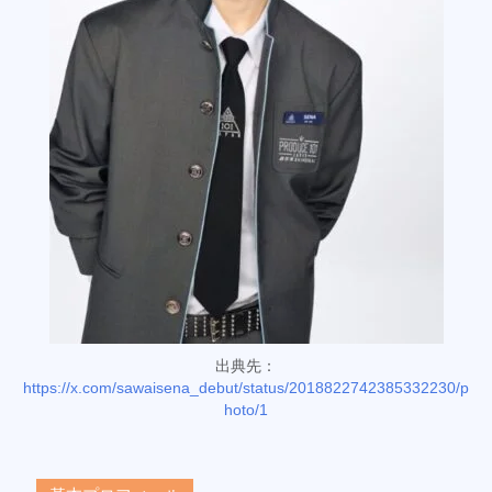
出典先：
https://x.com/sawaisena_debut/status/2018822742385332230/p
hoto/1