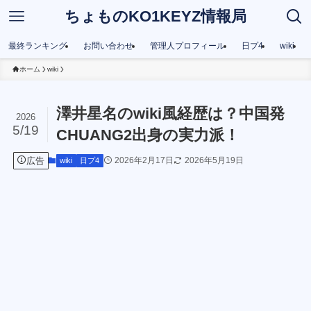
ちょものKO1KEYZ情報局
最終ランキング
お問い合わせ
管理人プロフィール
日プ4
wiki
ホーム
wiki
澤井星名のwiki風経歴は？中国発
2026
5/19
CHUANG2出身の実力派！
広告
2026年2月17日
2026年5月19日
wiki
日プ4