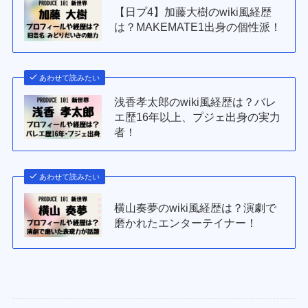
【日プ4】加藤大樹のwiki風経歴
は？MAKEMATE1出身の個性派！
あわせて読みたい
浅香孝太郎のwiki風経歴は？バレ
エ歴16年以上、プジェ出身の実力
者！
あわせて読みたい
横山奏夢のwiki風経歴は？演劇で
磨かれたエンターテイナー！