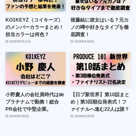
KO1KEYZ（コイキーズ）
後藤結に彼女はいる？元カ
のメンバーカラーまとめ！
ノの噂や好きなタイプを徹
担当カラーは何色？
底調査！
2026年6月11日
2026年6月9日
小野慶人の会社員時代は㈱
【日プ新世界】第10話まと
プラチナムで勤務！総合
め｜第3回順位発表式！フ
PR会社で中堅企業。
ァイナルへ進む22人は誰？
2026年6月8日
2026年6月5日