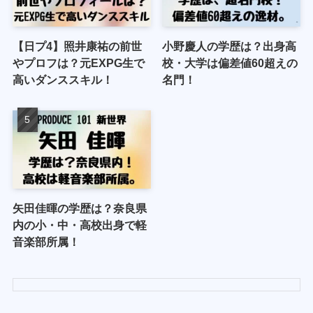
【日プ4】照井康祐の前世
小野慶人の学歴は？出身高
やプロフは？元EXPG生で
校・大学は偏差値60超えの
高いダンススキル！
名門！
矢田佳暉の学歴は？奈良県
内の小・中・高校出身で軽
音楽部所属！