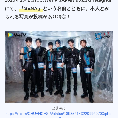
2025年2月1日には
WeTV JAPAN の公式Instagram
にて、
「SENA」
という名前とともに、本人とみ
られる写真が投稿
があり特定！
出典先：
https://x.com/CHUANGASIA/status/1893541432209940700/phot