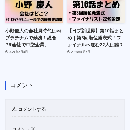
小野慶人の会社員時代は㈱
【日プ新世界】第10話まと
プラチナムで勤務！総合
め｜第3回順位発表式！フ
PR会社で中堅企業。
ァイナルへ進む22人は誰？
2026年6月8日
2026年6月5日
コメント
コメントする
コメント
※