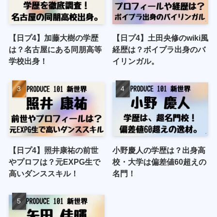
【日プ4】加藤大樹の学歴
【日プ4】土田央修のwiki風
は？名古屋にある同朋高等
経歴は？ボイプラ出身のバ
学校出身！
イリンガル。
【日プ4】照井康祐の前世
小野慶人の学歴は？出身高
やプロフは？元EXPG生で
校・大学は偏差値60超えの
高いダンススキル！
名門！