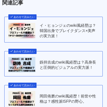
関連記事
あわせて読みたい
イ・ヒョンジェのwiki風経歴は？
韓国出身でブレイクダンス×美声
の実力派！
あわせて読みたい
釼持吉成のwiki風経歴は？高身長
と圧倒的ビジュアルの実力派！
あわせて読みたい
岡田侑磨のwiki風経歴！前世や性
格は？感性派ISFPの野心。