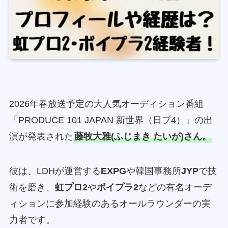
2026年春放送予定の大人気オーディション番組
「PRODUCE 101 JAPAN 新世界（日プ4）」の出
演が発表された
藤牧大雅(ふじまき たいが)さん。
彼は、LDHが運営する
EXPG
や韓国事務所
JYP
で技
術を磨き、
虹プロ2
や
ボイプラ2
などの有名オーデ
ィションに参加経験のあるオールラウンダーの実
力者です。