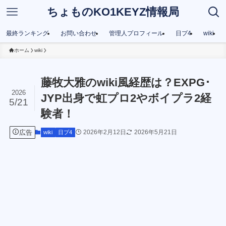
ちょものKO1KEYZ情報局
最終ランキング
お問い合わせ
管理人プロフィール
日プ4
wiki
ホーム
wiki
藤牧大雅のwiki風経歴は？EXPG･
2026
JYP出身で虹プロ2やボイプラ2経
5/21
験者！
広告
2026年2月12日
2026年5月21日
wiki
日プ4