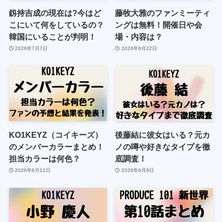
釼持吉成の現在は?今はど
藤牧大雅のファンミーティ
こにいて何をしているの？
ングは無料！開催日や会
韓国にいることが判明！
場・内容は？
2026年7月7日
2026年6月22日
KO1KEYZ（コイキーズ）
後藤結に彼女はいる？元カ
のメンバーカラーまとめ！
ノの噂や好きなタイプを徹
担当カラーは何色？
底調査！
2026年6月11日
2026年6月9日