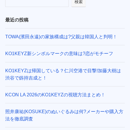
検索
最近の投稿
TOWA(濱田永遠)の家族構成は?父親は韓国人と判明！
KO1KEYZ新シンボルマークの意味は?恋がモチーフ
KO1KEYZは帰国している？仁川空港で目撃!加藤大樹は
渋谷で釼持吉成と！
KCON LA 2026のKO1KEYZの視聴方法まとめ！
照井康祐(KOSUKE)のぬいぐるみは何?メーカーや購入方
法を徹底調査