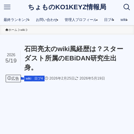
ちょものKO1KEYZ情報局
最終ランキング
お問い合わせ
管理人プロフィール
日プ4
wiki
ホーム
wiki
石田亮太のwiki風経歴は？スター
2026
ダスト所属のEBiDAN研究生出
5/19
身。
広告
2026年2月25日
2026年5月19日
wiki
日プ4