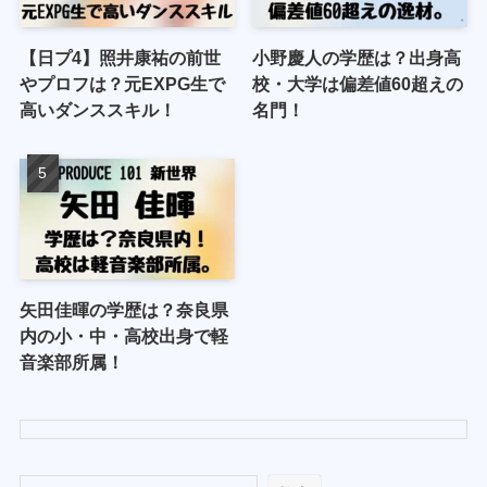
【日プ4】照井康祐の前世
小野慶人の学歴は？出身高
やプロフは？元EXPG生で
校・大学は偏差値60超えの
高いダンススキル！
名門！
矢田佳暉の学歴は？奈良県
内の小・中・高校出身で軽
音楽部所属！