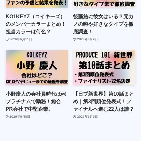
KO1KEYZ（コイキーズ）
後藤結に彼女はいる？元カ
のメンバーカラーまとめ！
ノの噂や好きなタイプを徹
担当カラーは何色？
底調査！
2026年6月11日
2026年6月9日
小野慶人の会社員時代は㈱
【日プ新世界】第10話まと
プラチナムで勤務！総合
め｜第3回順位発表式！フ
PR会社で中堅企業。
ァイナルへ進む22人は誰？
2026年6月8日
2026年6月5日