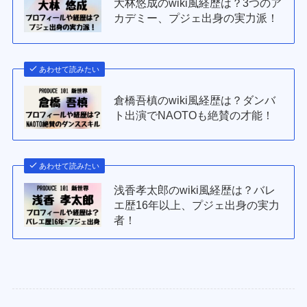
大林悠成のwiki風経歴は？3つのア
カデミー、プジェ出身の実力派！
あわせて読みたい
倉橋吾槙のwiki風経歴は？ダンバ
ト出演でNAOTOも絶賛の才能！
あわせて読みたい
浅香孝太郎のwiki風経歴は？バレ
エ歴16年以上、プジェ出身の実力
者！