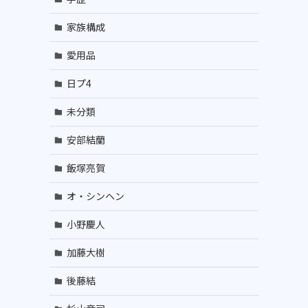
家族構成
愛用品
日プ4
未分類
安部結蘭
飯塚亮賀
オ・シンヘン
小野慶人
加藤大樹
後藤結