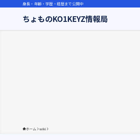
身長・年齢・学歴・経歴まで公開中
ちょものKO1KEYZ情報局
ホーム
wiki