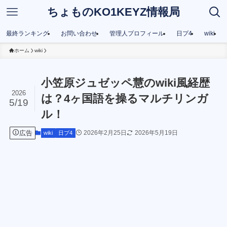
ちょものKO1KEYZ情報局
最終ランキング
お問い合わせ
管理人プロフィール
日プ4
wiki
ホーム
wiki
小笠原ジュゼッペ慧のwiki風経歴
2026
は？4ヶ国語を操るマルチリンガ
5/19
ル！
広告
2026年2月25日
2026年5月19日
wiki
日プ4