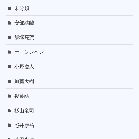
未分類
安部結蘭
飯塚亮賀
オ・シンヘン
小野慶人
加藤大樹
後藤結
杉山竜司
照井康祐