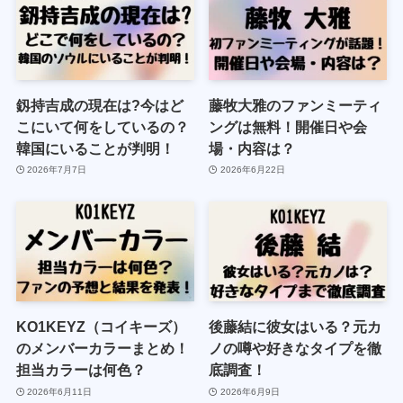
釼持吉成の現在は?今はど
藤牧大雅のファンミーティ
こにいて何をしているの？
ングは無料！開催日や会
韓国にいることが判明！
場・内容は？
2026年7月7日
2026年6月22日
KO1KEYZ（コイキーズ）
後藤結に彼女はいる？元カ
のメンバーカラーまとめ！
ノの噂や好きなタイプを徹
担当カラーは何色？
底調査！
2026年6月11日
2026年6月9日