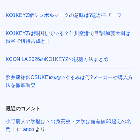
KO1KEYZ新シンボルマークの意味は?恋がモチーフ
KO1KEYZは帰国している？仁川空港で目撃!加藤大樹は
渋谷で釼持吉成と！
KCON LA 2026のKO1KEYZの視聴方法まとめ！
照井康祐(KOSUKE)のぬいぐるみは何?メーカーや購入方
法を徹底調査
最近のコメント
小野慶人の学歴は？出身高校・大学は偏差値60超えの名
門！
に
anco
より