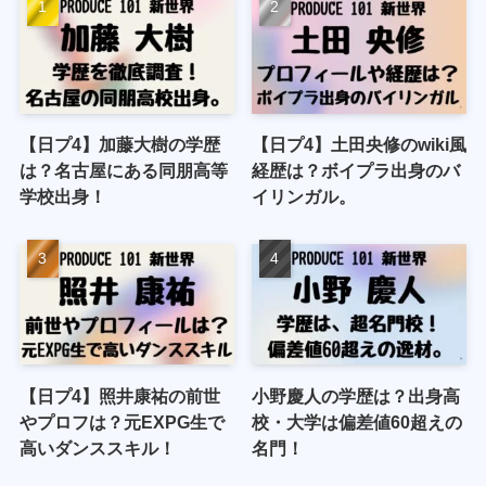
【日プ4】加藤大樹の学歴
【日プ4】土田央修のwiki風
は？名古屋にある同朋高等
経歴は？ボイプラ出身のバ
学校出身！
イリンガル。
【日プ4】照井康祐の前世
小野慶人の学歴は？出身高
やプロフは？元EXPG生で
校・大学は偏差値60超えの
高いダンススキル！
名門！