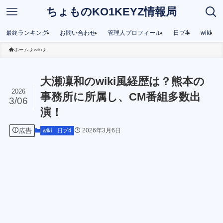
ちょものKO1KEYZ情報局
最終ランキング
お問い合わせ
管理人プロフィール
日プ4
wiki
ホーム
wiki
大瀬凜和のwiki風経歴は？熊本の
2026
事務所に所属し、CM番組多数出
3/06
演！
広告
2026年3月6日
wiki
日プ4