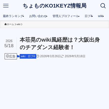
ちょものKO1KEYZ情報局
最終ランキング
お問い合わせ
管理人プロフィール
日プ4
wiki
ホーム
wiki
本荘晃のwiki風経歴は？大阪出身
2026
5/18
のチアダンス経験者！
広告
2026年3月26日
2026年5月18日
wiki
日プ4