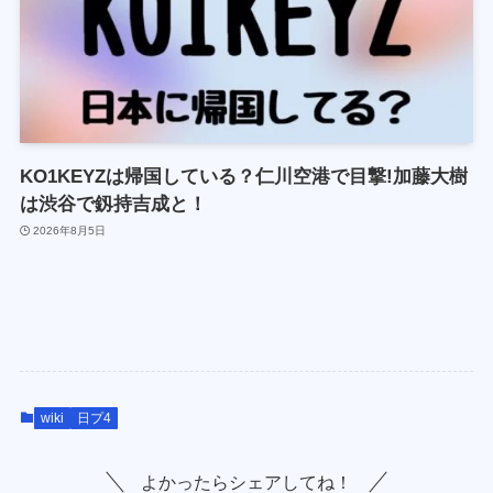
KO1KEYZは帰国している？仁川空港で目撃!加藤大樹
は渋谷で釼持吉成と！
2026年8月5日
wiki
日プ4
よかったらシェアしてね！