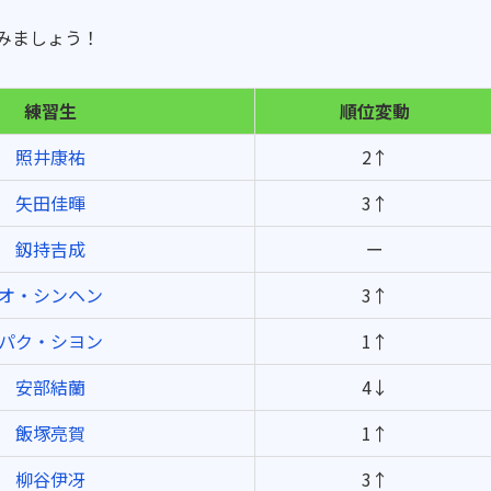
てみましょう！
練習生
順位変動
照井康祐
2↑
矢田佳暉
3↑
釼持吉成
ー
オ・シンヘン
3↑
パク・シヨン
1↑
安部結蘭
4↓
飯塚亮賀
1↑
柳谷伊冴
3↑