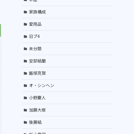
家族構成
愛用品
日プ4
未分類
安部結蘭
飯塚亮賀
オ・シンヘン
小野慶人
加藤大樹
後藤結