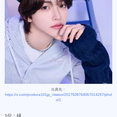
出典先：
https://x.com/produce101jp_/status/2017508764057014297/phot
o/1
1位：緑