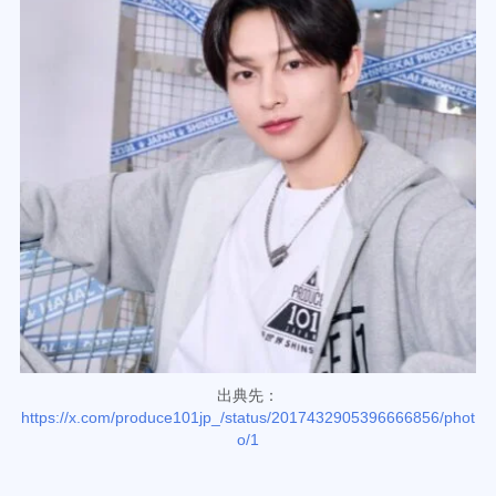
出典先：
https://x.com/produce101jp_/status/2017432905396666856/phot
o/1