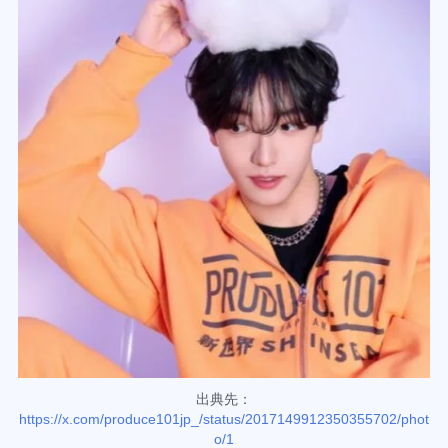
出典先：
https://x.com/produce101jp_/status/2017149912350355702/phot
o/1