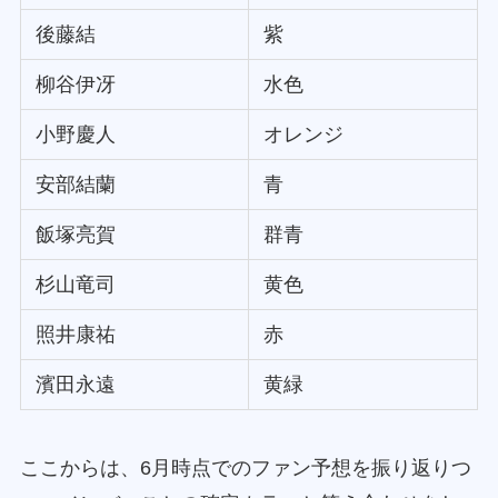
後藤結
紫
柳谷伊冴
水色
小野慶人
オレンジ
安部結蘭
青
飯塚亮賀
群青
杉山竜司
黄色
照井康祐
赤
濱田永遠
黄緑
ここからは、6月時点でのファン予想を振り返りつ