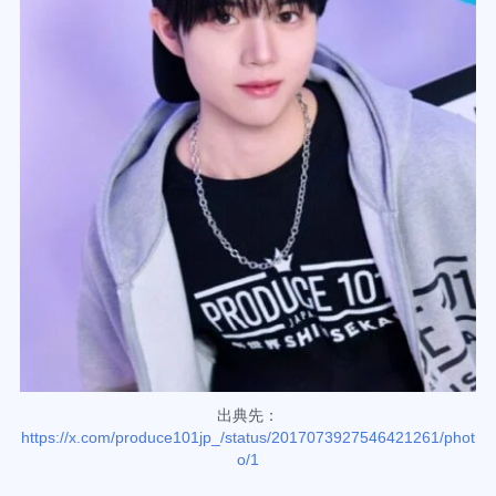
出典先：
https://x.com/produce101jp_/status/2017073927546421261/phot
o/1