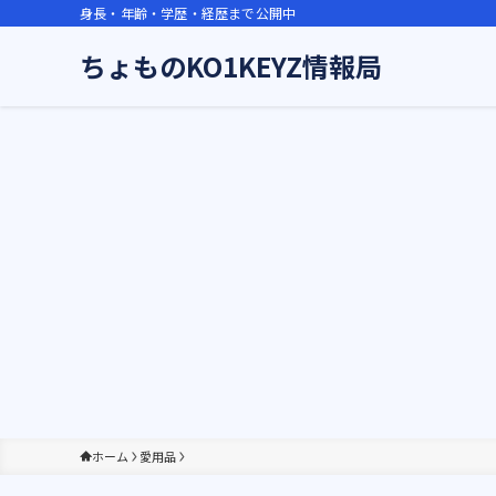
身長・年齢・学歴・経歴まで公開中
ちょものKO1KEYZ情報局
ホーム
愛用品