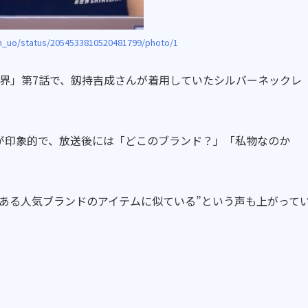
m_uo/status/2054533810520481799/photo/1
PAN 新世界」第7話で、釼持吉成さんが着用していたシルバーネックレ
が印象的で、放送後には「どこのブランド？」「私物なのか
“ある人気ブランドのアイテムに似ている”という声も上がって