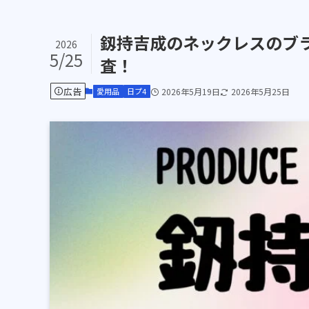
釼持吉成のネックレスのブ
2026
5/25
査！
広告
愛用品
日プ4
2026年5月19日
2026年5月25日