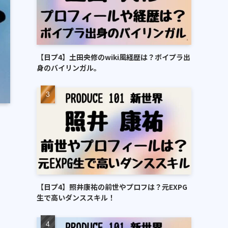
【日プ4】土田央修のwiki風経歴は？ボイプラ出
身のバイリンガル。
【日プ4】照井康祐の前世やプロフは？元EXPG
生で高いダンススキル！