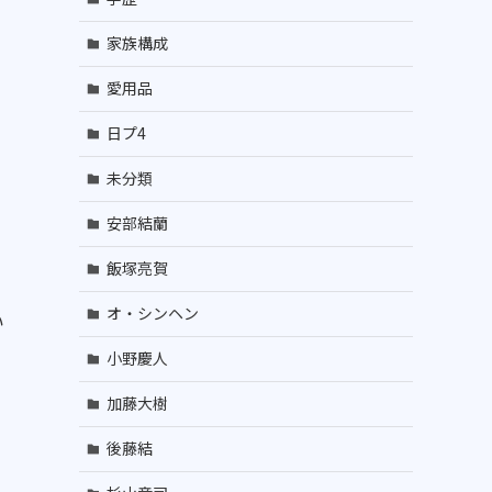
家族構成
愛用品
日プ4
未分類
安部結蘭
飯塚亮賀
オ・シンヘン
い
小野慶人
加藤大樹
後藤結