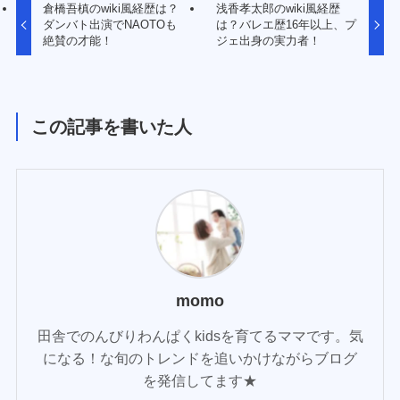
倉橋吾槙のwiki風経歴は？
浅香孝太郎のwiki風経歴
ダンバト出演でNAOTOも
は？バレエ歴16年以上、プ
絶賛の才能！
ジェ出身の実力者！
この記事を書いた人
momo
田舎でのんびりわんぱくkidsを育てるママです。気
になる！な旬のトレンドを追いかけながらブログ
を発信してます★