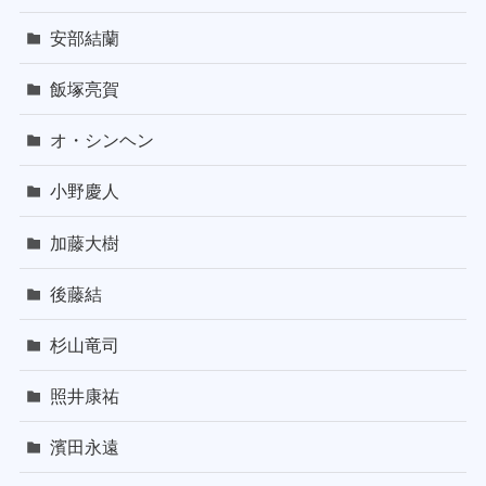
安部結蘭
飯塚亮賀
オ・シンヘン
小野慶人
加藤大樹
後藤結
杉山竜司
照井康祐
濱田永遠