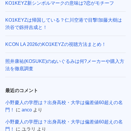
KO1KEYZ新シンボルマークの意味は?恋がモチーフ
KO1KEYZは帰国している？仁川空港で目撃!加藤大樹は
渋谷で釼持吉成と！
KCON LA 2026のKO1KEYZの視聴方法まとめ！
照井康祐(KOSUKE)のぬいぐるみは何?メーカーや購入方
法を徹底調査
最近のコメント
小野慶人の学歴は？出身高校・大学は偏差値60超えの名
門！
に
anco
より
小野慶人の学歴は？出身高校・大学は偏差値60超えの名
門！
に
ユラリ
より