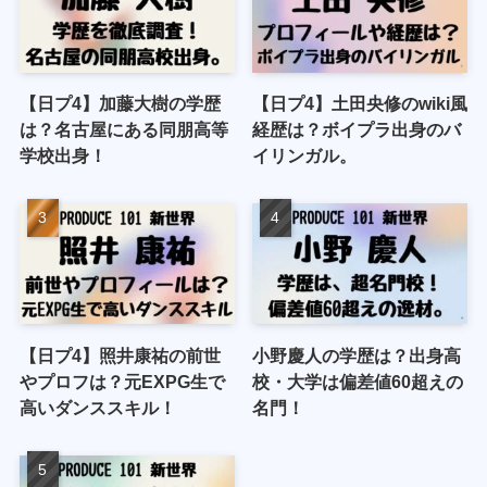
【日プ4】加藤大樹の学歴
【日プ4】土田央修のwiki風
は？名古屋にある同朋高等
経歴は？ボイプラ出身のバ
学校出身！
イリンガル。
【日プ4】照井康祐の前世
小野慶人の学歴は？出身高
やプロフは？元EXPG生で
校・大学は偏差値60超えの
高いダンススキル！
名門！