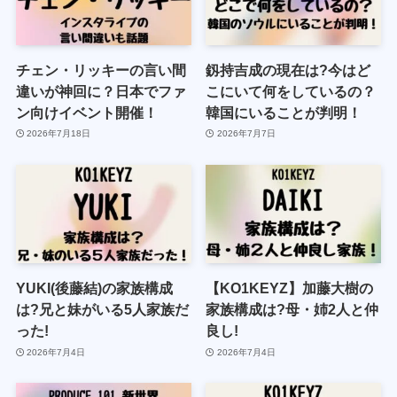
チェン・リッキーの言い間
釼持吉成の現在は?今はど
違いが神回に？日本でファ
こにいて何をしているの？
ン向けイベント開催！
韓国にいることが判明！
2026年7月18日
2026年7月7日
YUKI(後藤結)の家族構成
【KO1KEYZ】加藤大樹の
は?兄と妹がいる5人家族だ
家族構成は?母・姉2人と仲
った!
良し!
2026年7月4日
2026年7月4日