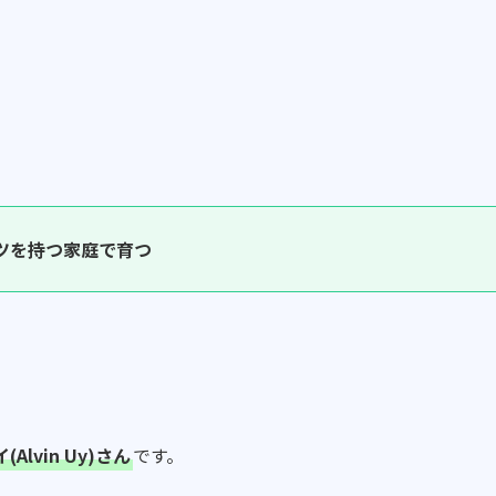
ツを持つ家庭で育つ
lvin Uy)さん
です。