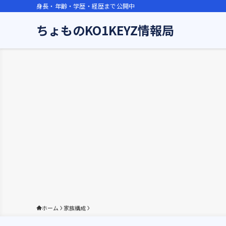
身長・年齢・学歴・経歴まで公開中
ちょものKO1KEYZ情報局
ホーム
家族構成