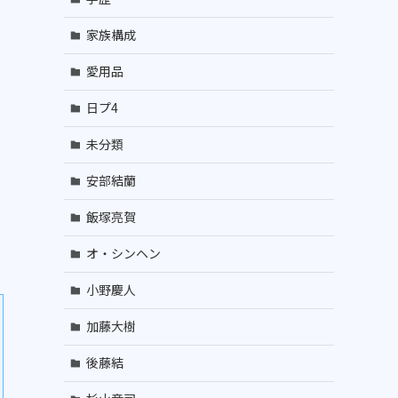
家族構成
愛用品
日プ4
未分類
安部結蘭
飯塚亮賀
ビ
オ・シンヘン
小野慶人
加藤大樹
後藤結