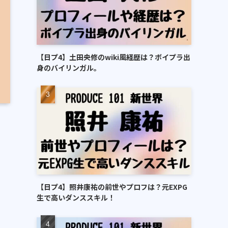
【日プ4】土田央修のwiki風経歴は？ボイプラ出
身のバイリンガル。
【日プ4】照井康祐の前世やプロフは？元EXPG
生で高いダンススキル！