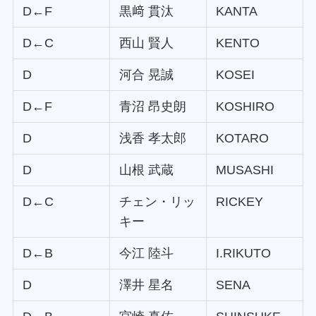
D←F
黒﨑 貫汰
KANTA
D←C
西山 賢人
KENTO
D
河合 晃誠
KOSEI
D←F
青沼 昂史朗
KOSHIRO
D
浅香 孝太郎
KOTARO
D
山根 武蔵
MUSASHI
D←C
チェン・リッ
RICKEY
キー
D←B
今江 陸斗
I.RIKUTO
D
澤井 星名
SENA