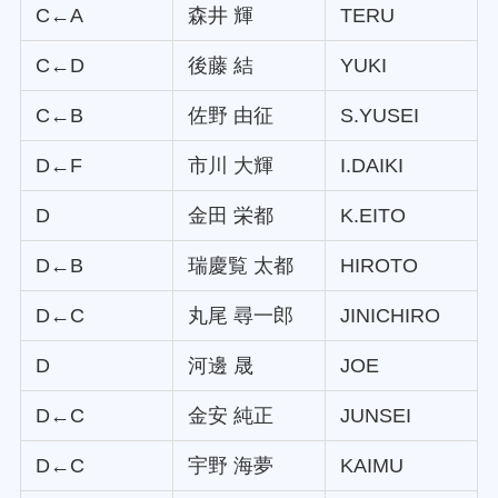
C←A
森井 輝
TERU
C←D
後藤 結
YUKI
C←B
佐野 由征
S.YUSEI
D←F
市川 大輝
I.DAIKI
D
金田 栄都
K.EITO
D←B
瑞慶覧 太都
HIROTO
D←C
丸尾 尋一郎
JINICHIRO
D
河邊 晟
JOE
D←C
金安 純正
JUNSEI
D←C
宇野 海夢
KAIMU