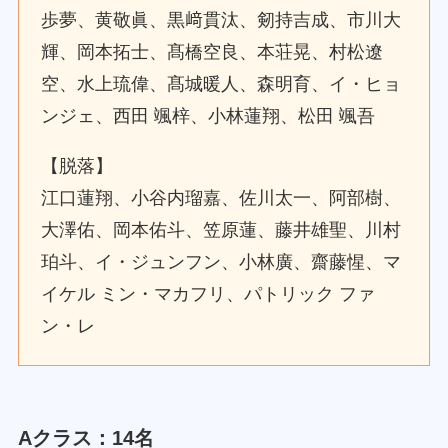
歩夢、黄敬眞、黒﨑貫汰、剱持吉成、市川大
輝、岡本拓士、髙橋空良、本荘晃、村松遼
空、水上琉偉、髙城暖人、森明育、イ・ヒョ
ンジェ、西田 颯梓、小林蓮翔、松田 颯吾
【脱落】
江口蓮翔、小谷内瑠嘉、佐川太一、阿部樹、
大澤佑、岡本佑斗、笠原蓮、藤井雄聖、川村
珀斗、イ・ジュンフン、小林廣、齋藤惺、マ
イケル ミン・マカフリ、パトリック ファ
ン・レ
Aクラス：14名