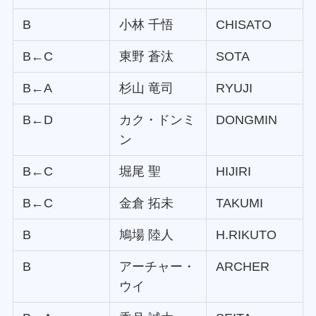
B
小林 千悟
CHISATO
B←C
東野 蒼汰
SOTA
B←A
杉山 竜司
RYUJI
B←D
カク・ドンミ
DONGMIN
ン
B←C
堀尾 聖
HIJIRI
B←C
金倉 拓未
TAKUMI
B
鳩場 陸人
H.RIKUTO
B
アーチャー・
ARCHER
ウイ