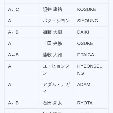
A←C
照井 康祐
KOSUKE
A
パク・シヨン
SIYOUNG
A←B
加藤 大樹
DAIKI
A
土田 央修
OSUKE
A←B
藤牧 大雅
F.TAIGA
A
ユ・ヒョンス
HYEONSEU
ン
NG
A
アダム・ナガ
ADAM
イ
A←B
石田 亮太
RYOTA