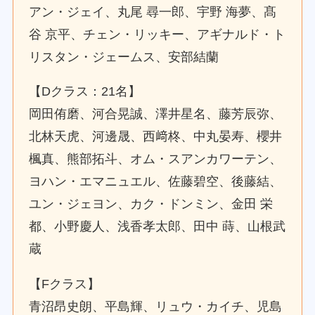
アン・ジェイ、丸尾 尋一郎、宇野 海夢、髙
谷 京平、チェン・リッキー、アギナルド・ト
リスタン・ジェームス、安部結蘭
【Dクラス：21名】
岡田侑磨、河合晃誠、澤井星名、藤芳辰弥、
北林天虎、河邊晟、西﨑柊、中丸晏寿、櫻井
楓真、熊部拓斗、オム・スアンカワーテン、
ヨハン・エマニュエル、佐藤碧空、後藤結、
ユン・ジェヨン、カク・ドンミン、金田 栄
都、小野慶人、浅香孝太郎、田中 蒔、山根武
蔵
【Fクラス】
青沼昂史朗、平島輝、リュウ・カイチ、児島