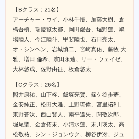
【Bクラス：21名】
アーチャー・ウイ、小林千悟、加藤大樹、倉
橋吾槙、瑞慶覧太都、岡田彪吾、堀野蓮、鳩
場陸人、今江陸斗、甲斐陸也、石田亮太、
オ・シンヘン、岩城慎二、宮崎真佑、藤牧 大
雅、増田 倫希、濱田永遠、リー・ウェイゼ、
大林悠成、佐野由征、板倉悠太
【Cクラス：26名】
照井康祐、山下柊、飯塚亮賀、篠ケ谷歩夢、
金安純正、松田大雅、上野琉偉、宮里拓利、
東野蒼汰、西山賢人、南平達矢、関敬次郎、
堀尾聖、金倉拓未、小清水蓮、末川瑛太、高
松敬祐、シン・ジョンウク、柳谷伊冴、ジュ