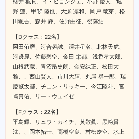
櫻井 楓真、イ・ヒョンジェ、小野 慶人、堀
野 蓮、甲斐 陸也、大瀬 凛和、岡戸 竜芽、松
田颯吾、森井 輝、佐野由征、後藤結
【Dクラス：22名】
岡田侑磨、河合晃誠、澤井星名、北林天虎、
河邊晟、佐藤碧空、金田 栄都、浅香孝太郎、
山根武蔵、青沼昂史朗、金安純正、松田大
雅、、西山賢人、市川大輝、丸尾 尋一郎、瑞
慶覧太都、チェン・リッキー、今江陸斗、宮
崎真佑、リー・ウェイゼ
【Fクラス：22名】
平島輝、リュウ・カイチ、黄敬眞、黒﨑貫
汰、、岡本拓士、髙橋空良、村松遼空、水上