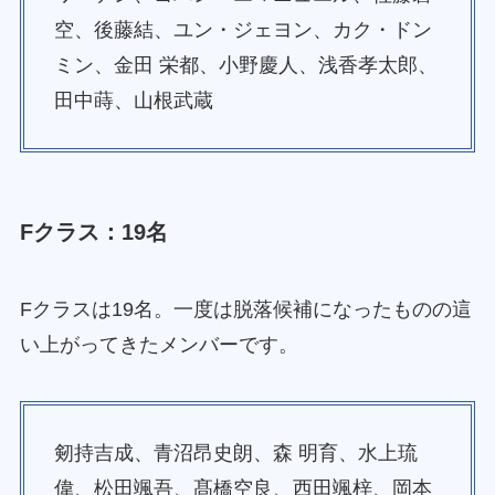
空、後藤結、ユン・ジェヨン、カク・ドン
ミン、金田 栄都、小野慶人、浅香孝太郎、
田中蒔、山根武蔵
Fクラス：19名
Fクラスは19名。一度は脱落候補になったものの這
い上がってきたメンバーです。
剱持吉成、青沼昂史朗、森 明育、水上琉
偉、松田颯吾、髙橋空良、西田颯梓、岡本