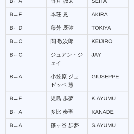
B←A
香月 誠太
SEITA
B←F
本荘 晃
AKIRA
B←D
藤芳 辰弥
TOKIYA
B←C
関 敬次郎
KEIJIRO
B←C
ジュアン・ジ
JAY
ェイ
B←A
小笠原 ジュ
GIUSEPPE
ゼッペ 慧
B←F
児島 歩夢
K.AYUMU
B←A
多比 奏聖
KANADE
B←A
篠ヶ谷 歩夢
S.AYUMU