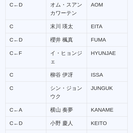
C←D
オム・スアン
AOM
カワーテン
C
末川 瑛太
EITA
C←D
櫻井 楓真
FUMA
C←F
イ・ヒョンジ
HYUNJAE
ェ
C
柳谷 伊冴
ISSA
C
シン・ジョン
JUNGUK
ウク
C←A
横山 奏夢
KANAME
C←D
小野 慶人
KEITO