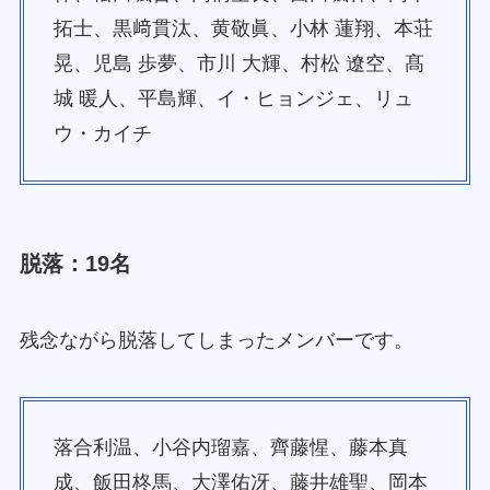
拓士、黒﨑貫汰、黄敬眞、小林 蓮翔、本荘
晃、児島 歩夢、市川 大輝、村松 遼空、髙
城 暖人、平島輝、イ・ヒョンジェ、リュ
ウ・カイチ
脱落：19名
残念ながら脱落してしまったメンバーです。
落合利温、小谷内瑠嘉、齊藤惺、藤本真
成、飯田柊馬、大澤佑冴、藤井雄聖、岡本