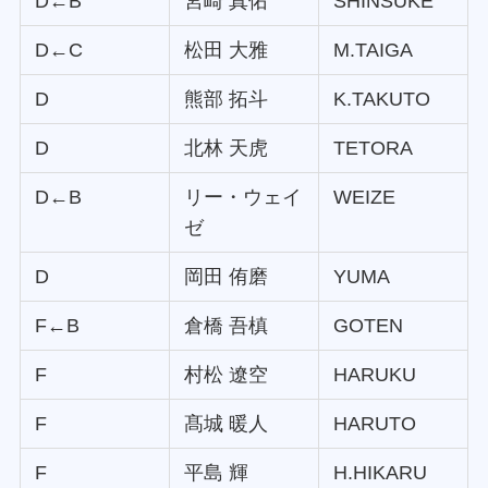
D←B
宮崎 真佑
SHINSUKE
D←C
松田 大雅
M.TAIGA
D
熊部 拓斗
K.TAKUTO
D
北林 天虎
TETORA
D←B
リー・ウェイ
WEIZE
ゼ
D
岡田 侑磨
YUMA
F←B
倉橋 吾槙
GOTEN
F
村松 遼空
HARUKU
F
髙城 暖人
HARUTO
F
平島 輝
H.HIKARU