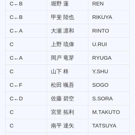
C←B
堀野 蓮
REN
C←B
甲斐 陸也
RIKUYA
C←A
大瀬 凛和
RINTO
C
上野 琉偉
U.RUI
C←A
岡戸 竜芽
RYUGA
C
山下 柊
Y.SHU
C←F
松田 颯吾
SOGO
C←D
佐藤 碧空
S.SORA
C
宮里 拓利
M.TAKUTO
C
南平 達矢
TATSUYA