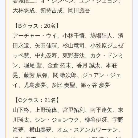
岩城慎二、オ・シンヘン、ユン・ジェヨン、
大林悠成、剱持吉成、岡田彪吾
【Bクラス：20名】
アーチャー・ウイ、小林千悟、鳩場陸人、濱
田永遠、矢田佳暉、杉山竜司、小笠原ジュゼ
ッペ慧、中丸晏寿、東野蒼汰、カク・ドンミ
ン、堀尾 聖、金倉 拓未、香月 誠太、本荘
晃、藤芳 辰弥、関 敬次郎、ジュアン・ジェ
イ、児島歩夢、多比 奏聖、篠ヶ谷 歩夢
【Cクラス：21名】
山下柊、上野琉偉、宮里拓利、南平達矢、末
川瑛太、シン・ジョンウク、柳谷伊冴、宇野
海夢、横山奏夢、オム・スアンカワーテン、