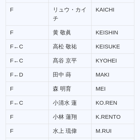
F
リュウ・カイ
KAICHI
チ
F
黄 敬眞
KEISHIN
F←C
高松 敬祐
KEISUKE
F←C
髙谷 京平
KYOHEI
F←D
田中 蒔
MAKI
F
森 明育
MEI
F←C
小清水 蓮
KO.REN
F
小林 蓮翔
K.RENTO
F
水上 琉偉
M.RUI