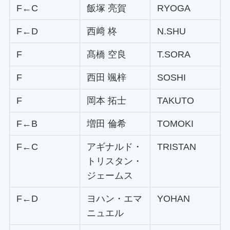
F←C
飯塚 亮賀
RYOGA
F←D
西﨑 柊
N.SHU
F
髙橋 空良
T.SORA
F
西田 颯梓
SOSHI
F
岡本 拓士
TAKUTO
F←B
増田 倫希
TOMOKI
F←C
アギナルド・
TRISTAN
トリスタン・
ジェームス
F←D
ヨハン・エマ
YOHAN
ニュエル