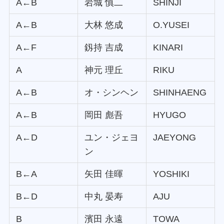
A←B
岩城 慎二
SHINJI
A←B
大林 悠成
O.YUSEI
A←F
釼持 吉成
KINARI
A
神元 理丘
RIKU
A←B
オ・シンヘン
SHINHAENG
A←B
岡田 彪吾
HYUGO
A←D
ユン・ジェヨ
JAEYONG
ン
B←A
矢田 佳暉
YOSHIKI
B←D
中丸 晏寿
AJU
B
濱田 永遠
TOWA