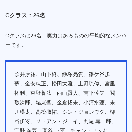
Cクラス：26名
Cクラスは26名。実力はあるものの平均的なメンバ
ーです。
照井康祐、山下柊、飯塚亮賀、篠ケ谷歩
夢、金安純正、松田大雅、上野琉偉、宮里
拓利、東野蒼汰、西山賢人、南平達矢、関
敬次郎、堀尾聖、金倉拓未、小清水蓮、末
川瑛太、高松敬祐、シン・ジョンウク、柳
谷伊冴、ジュアン・ジェイ、丸尾 尋一郎、
宇野 海夢、髙谷 京平、チェン・リッキ