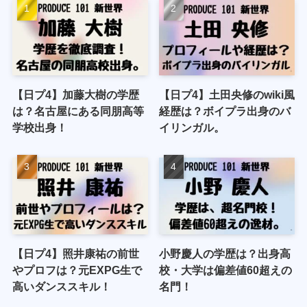
【日プ4】加藤大樹の学歴
【日プ4】土田央修のwiki風
は？名古屋にある同朋高等
経歴は？ボイプラ出身のバ
学校出身！
イリンガル。
【日プ4】照井康祐の前世
小野慶人の学歴は？出身高
やプロフは？元EXPG生で
校・大学は偏差値60超えの
高いダンススキル！
名門！