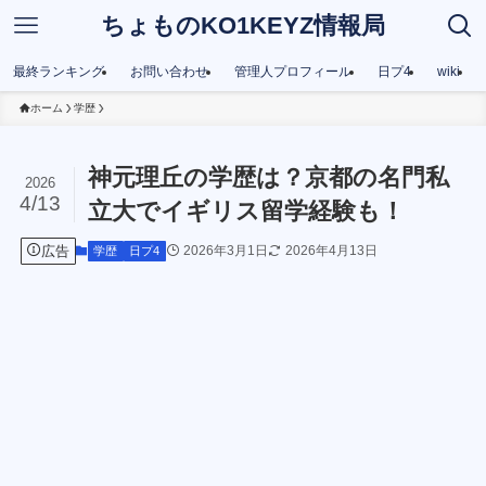
ちょものKO1KEYZ情報局
最終ランキング
お問い合わせ
管理人プロフィール
日プ4
wiki
ホーム
学歴
神元理丘の学歴は？京都の名門私
2026
4/13
立大でイギリス留学経験も！
広告
2026年3月1日
2026年4月13日
学歴
日プ4