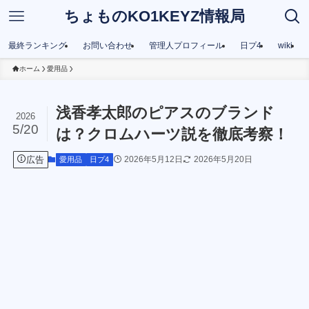
ちょものKO1KEYZ情報局
最終ランキング
お問い合わせ
管理人プロフィール
日プ4
wiki
ホーム
愛用品
浅香孝太郎のピアスのブランド
2026
5/20
は？クロムハーツ説を徹底考察！
広告
2026年5月12日
2026年5月20日
愛用品
日プ4