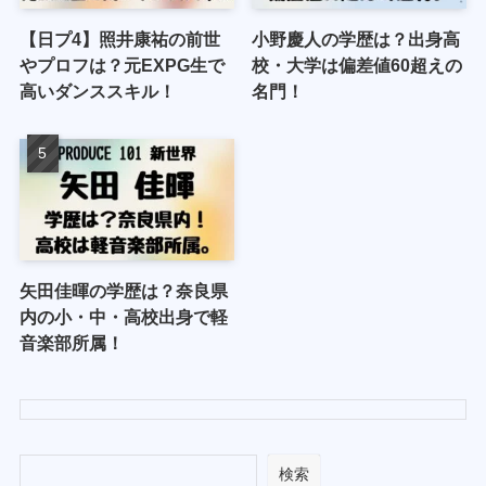
【日プ4】照井康祐の前世
小野慶人の学歴は？出身高
やプロフは？元EXPG生で
校・大学は偏差値60超えの
高いダンススキル！
名門！
矢田佳暉の学歴は？奈良県
内の小・中・高校出身で軽
音楽部所属！
検索