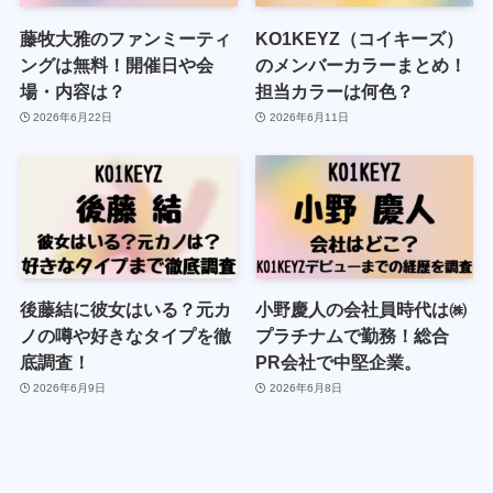
藤牧大雅のファンミーティ
KO1KEYZ（コイキーズ）
ングは無料！開催日や会
のメンバーカラーまとめ！
場・内容は？
担当カラーは何色？
2026年6月22日
2026年6月11日
後藤結に彼女はいる？元カ
小野慶人の会社員時代は㈱
ノの噂や好きなタイプを徹
プラチナムで勤務！総合
底調査！
PR会社で中堅企業。
2026年6月9日
2026年6月8日