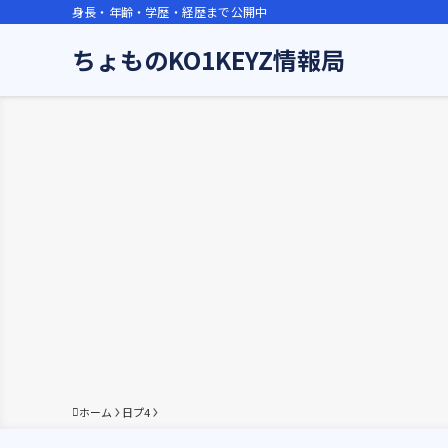
身長・年齢・学歴・経歴まで公開中
ちょものKO1KEYZ情報局
ホーム
日プ4