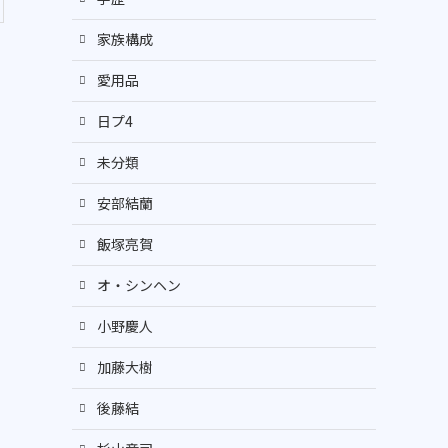
家族構成
愛用品
日プ4
未分類
安部結蘭
飯塚亮賀
オ・シンヘン
小野慶人
加藤大樹
後藤結