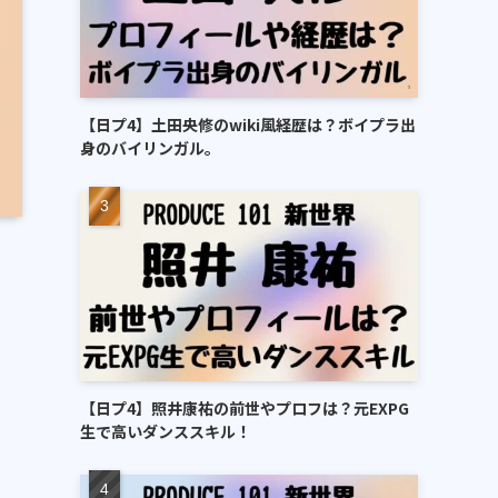
【日プ4】土田央修のwiki風経歴は？ボイプラ出
身のバイリンガル。
【日プ4】照井康祐の前世やプロフは？元EXPG
生で高いダンススキル！