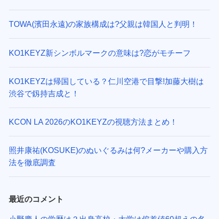
TOWA(濱田永遠)の家族構成は?父親は韓国人と判明！
KO1KEYZ新シンボルマークの意味は?恋がモチーフ
KO1KEYZは帰国している？仁川空港で目撃!加藤大樹は
渋谷で釼持吉成と！
KCON LA 2026のKO1KEYZの視聴方法まとめ！
照井康祐(KOSUKE)のぬいぐるみは何?メーカーや購入方
法を徹底調査
最近のコメント
小野慶人の学歴は？出身高校・大学は偏差値60超えの名