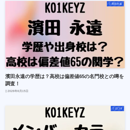
濱田永遠
濱田永遠の学歴は？高校は偏差値65の名門校との噂を
調査！
2026年6月15日
日プ4