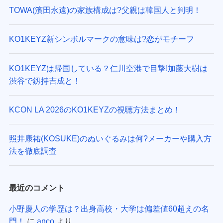
TOWA(濱田永遠)の家族構成は?父親は韓国人と判明！
KO1KEYZ新シンボルマークの意味は?恋がモチーフ
KO1KEYZは帰国している？仁川空港で目撃!加藤大樹は
渋谷で釼持吉成と！
KCON LA 2026のKO1KEYZの視聴方法まとめ！
照井康祐(KOSUKE)のぬいぐるみは何?メーカーや購入方
法を徹底調査
最近のコメント
小野慶人の学歴は？出身高校・大学は偏差値60超えの名
門！
に
anco
より