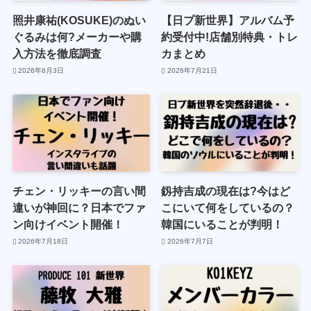
照井康祐(KOSUKE)のぬい
【日プ新世界】アルバム予
ぐるみは何?メーカーや購
約受付中!店舗別特典・トレ
入方法を徹底調査
カまとめ
2026年8月3日
2026年7月21日
チェン・リッキーの言い間
釼持吉成の現在は?今はど
違いが神回に？日本でファ
こにいて何をしているの？
ン向けイベント開催！
韓国にいることが判明！
2026年7月18日
2026年7月7日