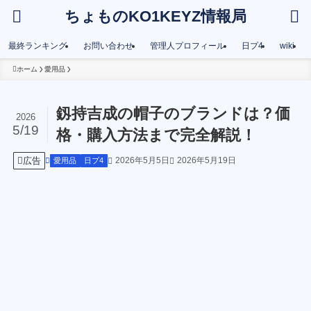
ちょものKO1KEYZ情報局
最終ランキング
お問い合わせ
管理人プロフィール
日プ4
wiki
ホーム
愛用品
釼持吉成の帽子のブランドは？価
2026
5/19
格・購入方法まで完全解説！
広告
2026年5月5日
2026年5月19日
愛用品
日プ4