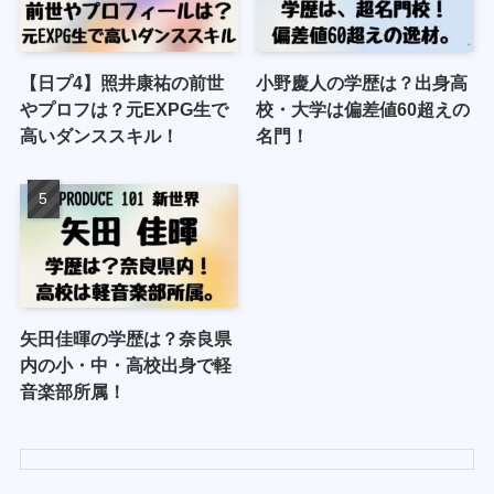
【日プ4】照井康祐の前世
小野慶人の学歴は？出身高
やプロフは？元EXPG生で
校・大学は偏差値60超えの
高いダンススキル！
名門！
矢田佳暉の学歴は？奈良県
内の小・中・高校出身で軽
音楽部所属！