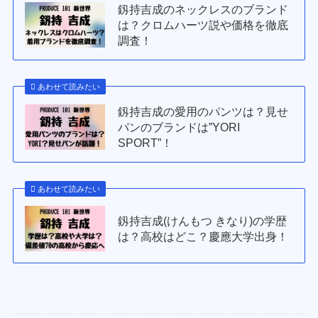
釼持吉成のネックレスのブランド
は？クロムハーツ説や価格を徹底
調査！
あわせて読みたい
釼持吉成の愛用のパンツは？見せ
パンのブランドは”YORI
SPORT”！
あわせて読みたい
釼持吉成(けんもつ きなり)の学歴
は？高校はどこ？慶應大学出身！