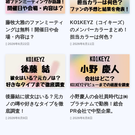
藤牧大雅のファンミーティ
KO1KEYZ（コイキーズ）
ングは無料！開催日や会
のメンバーカラーまとめ！
場・内容は？
担当カラーは何色？
2026年6月22日
2026年6月11日
後藤結に彼女はいる？元カ
小野慶人の会社員時代は㈱
ノの噂や好きなタイプを徹
プラチナムで勤務！総合
底調査！
PR会社で中堅企業。
2026年6月9日
2026年6月8日