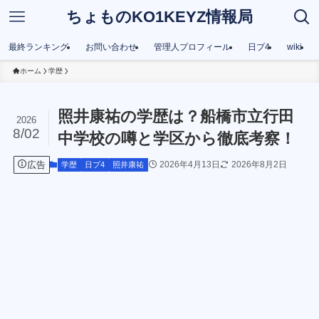
ちょものKO1KEYZ情報局
最終ランキング
お問い合わせ
管理人プロフィール
日プ4
wiki
ホーム
学歴
照井康祐の学歴は？船橋市立行田
2026
8/02
中学校の噂と学区から徹底考察！
広告
2026年4月13日
2026年8月2日
学歴
日プ4
照井康祐