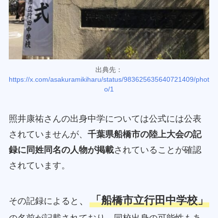
出典先：
https://x.com/asakuramikiharu/status/983625635640721409/phot
o/1
照井康祐さんの出身中学については公式には公表
されていませんが、
千葉県船橋市の陸上大会の記
録に同姓同名の人物が掲載
されていることが確認
されています。
、
「船橋市立行田中学校」
その記録によると