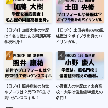
【日プ4】加藤大樹の学歴
【日プ4】土田央修のwiki風
は？名古屋にある同朋高等
経歴は？ボイプラ出身のバ
学校出身！
イリンガル。
【日プ4】照井康祐の前世
小野慶人の学歴は？出身高
やプロフは？元EXPG生で
校・大学は偏差値60超えの
高いダンススキル！
名門！