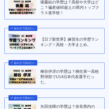
後藤結の学歴は？高校や大学はど
こ？偏差値60超えの県内トップク
ラス進学校！
あわせて読みたい
【日プ新世界】練習生の学歴ラン
キング！高校・大学まとめ。
あわせて読みたい
柳谷伊冴の学歴は？桐生第一高校
野球部でU14日本代表選手だっ
た。
あわせて読みたい
矢田佳暉の学歴は？奈良県内の