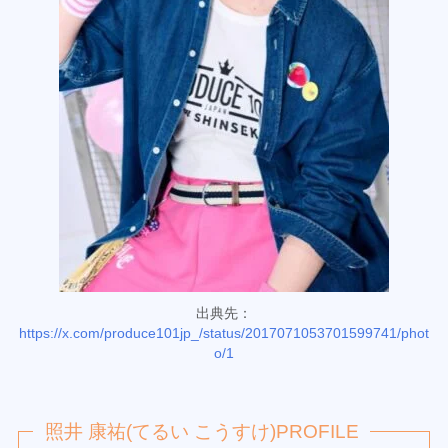
出典先：
https://x.com/produce101jp_/status/2017071053701599741/phot
o/1
照井 康祐(てるい こうすけ)PROFILE