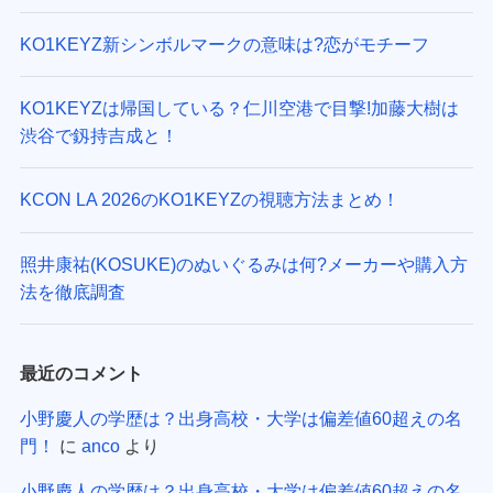
KO1KEYZ新シンボルマークの意味は?恋がモチーフ
KO1KEYZは帰国している？仁川空港で目撃!加藤大樹は
渋谷で釼持吉成と！
KCON LA 2026のKO1KEYZの視聴方法まとめ！
照井康祐(KOSUKE)のぬいぐるみは何?メーカーや購入方
法を徹底調査
最近のコメント
小野慶人の学歴は？出身高校・大学は偏差値60超えの名
門！
に
anco
より
小野慶人の学歴は？出身高校・大学は偏差値60超えの名