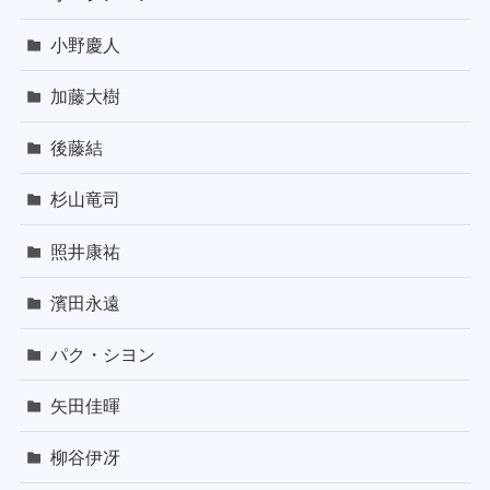
小野慶人
加藤大樹
後藤結
杉山竜司
照井康祐
濱田永遠
パク・シヨン
矢田佳暉
柳谷伊冴