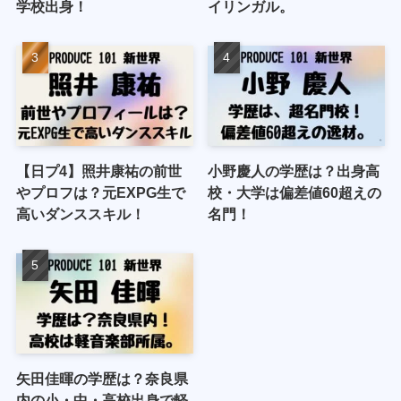
学校出身！
イリンガル。
【日プ4】照井康祐の前世
小野慶人の学歴は？出身高
やプロフは？元EXPG生で
校・大学は偏差値60超えの
高いダンススキル！
名門！
矢田佳暉の学歴は？奈良県
内の小・中・高校出身で軽