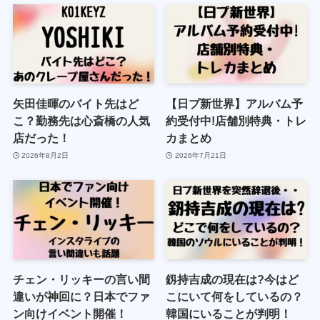
矢田佳暉のバイト先はど
【日プ新世界】アルバム予
こ？勤務先は心斎橋の人気
約受付中!店舗別特典・トレ
店だった！
カまとめ
2026年8月2日
2026年7月21日
チェン・リッキーの言い間
釼持吉成の現在は?今はど
違いが神回に？日本でファ
こにいて何をしているの？
ン向けイベント開催！
韓国にいることが判明！