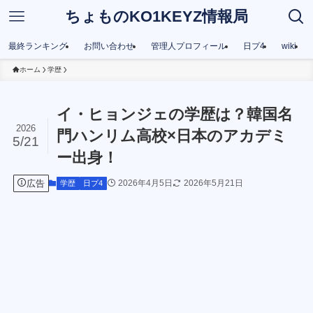
ちょものKO1KEYZ情報局
最終ランキング
お問い合わせ
管理人プロフィール
日プ4
wiki
ホーム
学歴
イ・ヒョンジェの学歴は？韓国名
2026
門ハンリム高校×日本のアカデミ
5/21
ー出身！
広告
2026年4月5日
2026年5月21日
学歴
日プ4