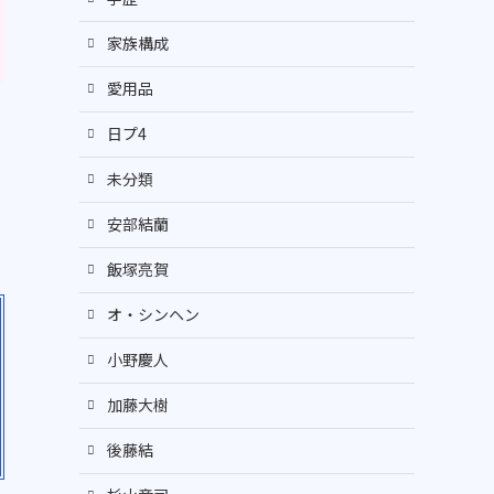
家族構成
愛用品
日プ4
未分類
安部結蘭
飯塚亮賀
オ・シンヘン
小野慶人
加藤大樹
後藤結