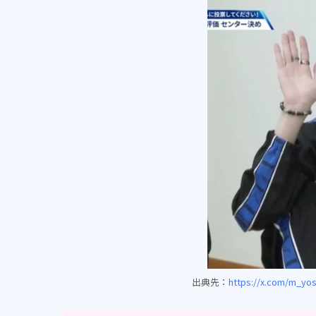
出典先：
https://x.com/m_yos