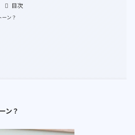
目次
トーン？
ーン？