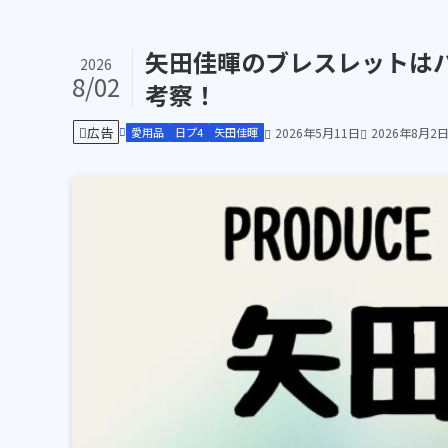
矢田佳暉のブレスレットは
2026
8/02
考察！
広告
愛用品
日プ4
矢田佳暉
2026年5月11日
2026年8月2