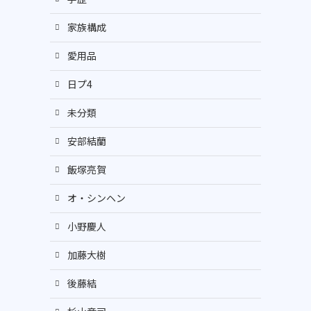
家族構成
愛用品
日プ4
未分類
安部結蘭
飯塚亮賀
オ・シンヘン
小野慶人
加藤大樹
後藤結