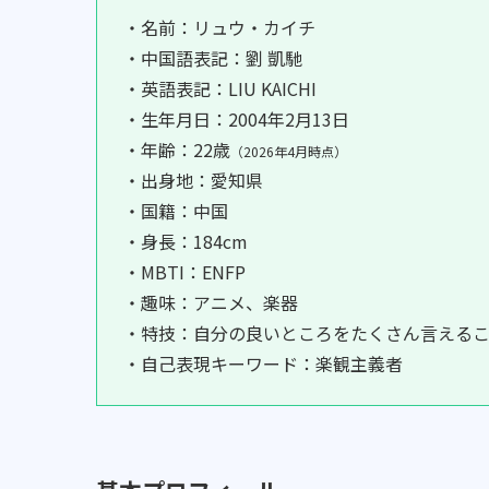
・名前：リュウ・カイチ
・中国語表記：劉 凱馳
・英語表記：LIU KAICHI
・生年月日：2004年2月13日
・年齢：22歳
（2026年4月時点）
・出身地：愛知県
・国籍：中国
・身長：184cm
・MBTI：ENFP
・趣味：アニメ、楽器
・特技：自分の良いところをたくさん言える
・自己表現キーワード：楽観主義者