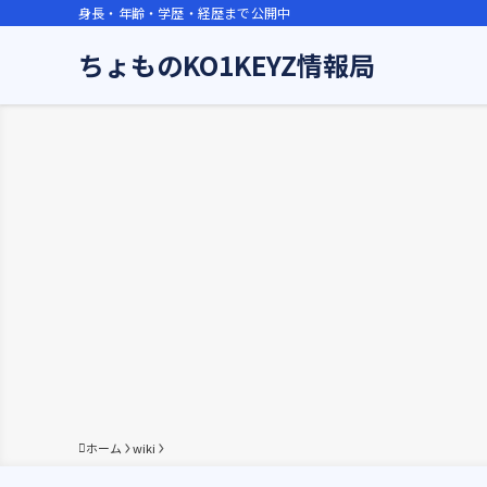
身長・年齢・学歴・経歴まで公開中
ちょものKO1KEYZ情報局
ホーム
wiki