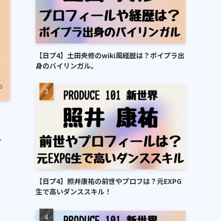
【日プ4】土田央修のwiki風経歴は？ボイプラ出
身のバイリンガル。
ル
【日プ4】照井康祐の前世やプロフは？元EXPG
生で高いダンススキル！