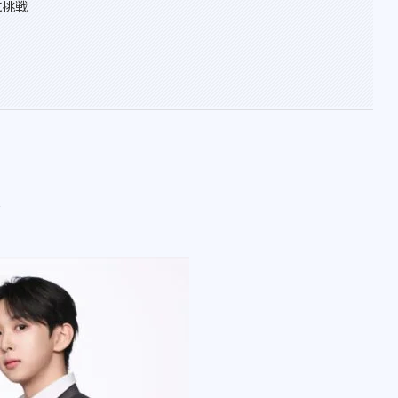
』に挑戦
ル