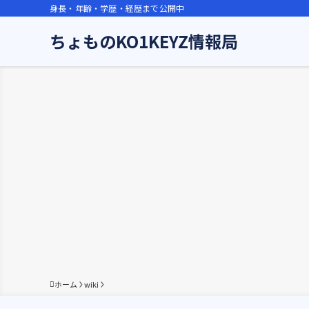
身長・年齢・学歴・経歴まで公開中
ちょものKO1KEYZ情報局
ホーム
wiki