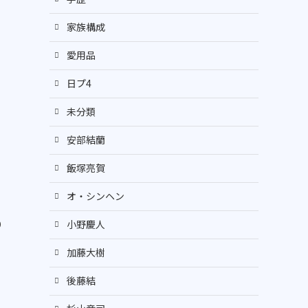
家族構成
愛用品
日プ4
未分類
安部結蘭
飯塚亮賀
オ・シンヘン
り
小野慶人
加藤大樹
後藤結