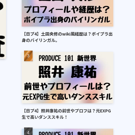
【日プ4】土田央修のwiki風経歴は？ボイプラ出
身のバイリンガル。
【日プ4】照井康祐の前世やプロフは？元EXPG
生で高いダンススキル！