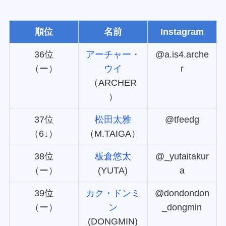
順位
名前
Instagram
36位
アーチャー・
@a.is4.arche
（ー）
ウイ
r
（ARCHER
）
37位
松田太雅
@tfeedg
（6↓）
（M.TAIGA）
38位
板倉悠太
@_yutaitakur
（ー）
(YUTA)
a
39位
カク・ドンミ
@dondondon
（ー）
ン
_dongmin
(DONGMIN)