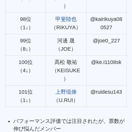
）
98位
甲斐陸也
@kairikuya08
（1↓）
（RIKUYA）
0527
99位
河邊 晟
@joe0_227
（8↓）
（JOE）
100位
髙松 敬祐
@ke.i1108sk
（4↓）
（KEISUKE
）
101位
上野琉偉
@ruidesu143
（1↓）
（U.RUI）
パフォーマンス評価では注目されたが、票数が
伸び悩んだメンバー