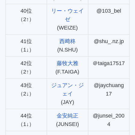
40位
リー・ウェイ
@103_bel
（2↑）
ゼ
(WEIZE)
41位
西﨑柊
@shu_.nz.jp
（1↓）
(N.SHU)
42位
藤牧大雅
＠taiga17517
（2↑）
(F.TAIGA)
43位
ジュアン・ジ
@jaychuang
（2↓）
ェイ
17
(JAY)
44位
金安純正
@junsei_200
（1↓）
(JUNSEI)
4