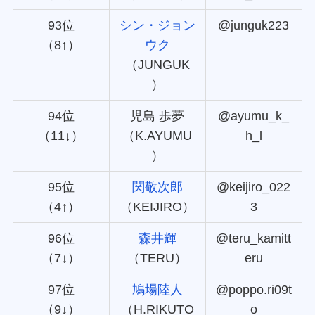
93位
シン・ジョン
@junguk223
（8↑）
ウク
（JUNGUK
）
94位
児島 歩夢
@ayumu_k_
（11↓）
（K.AYUMU
h_l
）
95位
関敬次郎
@keijiro_022
（4↑）
（KEIJIRO）
3
96位
森井輝
@teru_kamitt
（7↓）
（TERU）
eru
97位
鳩場陸人
@poppo.ri09t
（9↓）
（H.RIKUTO
o