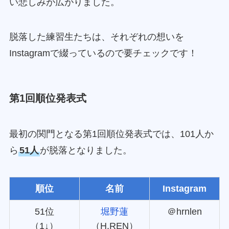
い悲しみが広がりました。
脱落した練習生たちは、それぞれの想いを
Instagramで綴っているので要チェックです！
第1回順位発表式
最初の関門となる第1回順位発表式では、101人か
ら
51人
が脱落となりました。
順位
名前
Instagram
51位
堀野蓮
＠hrnlen
（1↓）
（H.REN）