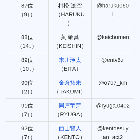
87位
村松 遼空
@haruku060
（9↓）
（HARUKU
1
）
88位
黄 敬眞
@keichumen
（14↓）
（KEISHIN）
89位
末川瑛太
@entv6.r
（10↓）
（EITA）
90位
金倉拓未
@o7o7_km
（2↑）
（TAKUMI）
91位
岡戸竜芽
@ryuga.0402
（7↓）
（RYUGA）
92位
西山賢人
@kentdesuy
（7↑）
（KENTO）
an_act2