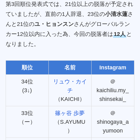
第3回順位発表式では、21位以上の脱落が予定され
ていましたが、直前の1人辞退、23位の
小清水蓮
さ
んと21位の
ユ・ヒョンスン
さんがグローバルラン
カー12位以内に入った為、今回の脱落者は
12人
と
なりました。
順位
名前
Instagram
34位
リュウ・カイ
＠
(3↓)
チ
kaichiliu.my_
（KAICHI）
shinsekai_
33位
篠ヶ谷 歩夢
＠
（ー）
（S.AYUMU
shinogaya_a
）
yumoon