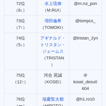
72位
水上琉偉
@m.rui_pon
（8↓）
（M.RUI）
73位
増田倫希
@tompcs_
（7↑）
（TOMOKI）
74位
アギナルド・
@tristan_2yn
（5↓）
トリスタン・
ジェームス
（TRISTAN
）
75位
河合 晃誠
＠
（12↑）
（KOSEI）
kosei_desu0
604
76位
瑞慶覧太都
@h1.ro10
（ー）
（HIROTO）