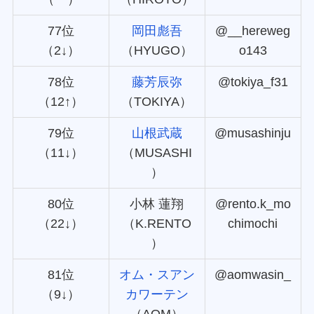
77位
岡田彪吾
@__hereweg
（2↓）
（HYUGO）
o143
78位
藤芳辰弥
@tokiya_f31
（12↑）
（TOKIYA）
79位
山根武蔵
@musashinju
（11↓）
（MUSASHI
）
80位
小林 蓮翔
@rento.k_mo
（22↓）
（K.RENTO
chimochi
）
81位
オム・スアン
@aomwasin_
（9↓）
カワーテン
（AOM）