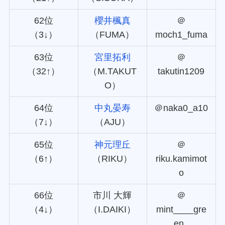
62位
櫻井楓真
＠
（3↓）
（FUMA）
moch1_fuma
63位
宮里拓利
＠
（32↑）
（M.TAKUT
takutin1209
O）
64位
中丸晏寿
＠naka0_a10
（7↓）
（AJU）
65位
神元理丘
＠
（6↑）
（RIKU）
riku.kamimot
o
66位
市川 大輝
＠
（4↓）
（I.DAIKI）
mint____gre
en_