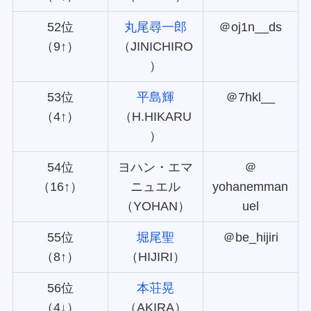
52位
丸尾尋一郎
＠oj1n__ds
（9↑）
（JINICHIRO
）
53位
平島輝
＠7hkl__
（4↑）
（H.HIKARU
）
54位
ヨハン・エマ
＠
（16↑）
ニュエル
yohanemman
（YOHAN）
uel
55位
堀尾聖
＠be_hijiri
（8↑）
（HIJIRI）
56位
本荘晃
（4↓）
（AKIRA）