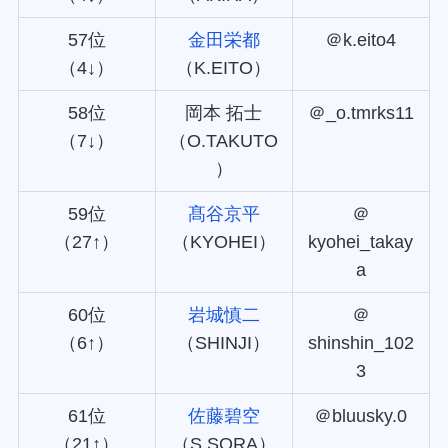
57位
金田栄都
＠k.eito4
（4↓）
（K.EITO）
58位
岡本 拓士
＠_o.tmrks11
（7↓）
（O.TAKUTO
）
59位
髙谷京平
＠
（27↑）
（KYOHEI）
kyohei_takay
a
60位
岩城慎二
＠
（6↑）
（SHINJI）
shinshin_102
3
61位
佐藤碧空
＠bluusky.0
（21↑）
（S.SORA）