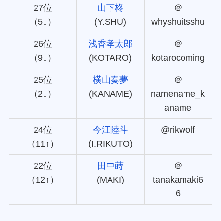
27位
山下柊
＠
（5↓）
(Y.SHU)
whyshuitsshu
26位
浅香孝太郎
＠
（9↓）
(KOTARO)
kotarocoming
25位
横山奏夢
＠
（2↓）
(KANAME)
namename_k
aname
24位
今江陸斗
@rikwolf
（11↑）
(I.RIKUTO)
22位
田中蒔
＠
（12↑）
(MAKI)
tanakamaki6
6