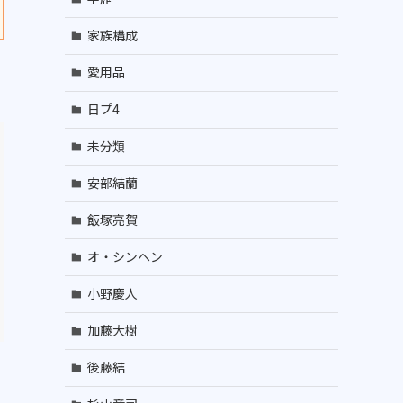
家族構成
愛用品
日プ4
未分類
安部結蘭
飯塚亮賀
オ・シンヘン
小野慶人
加藤大樹
後藤結