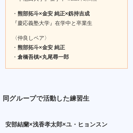
・
熊部拓斗×金安 純正×釼持吉成
『慶応義塾大学』在学中と卒業生
〈仲良しペア〉
・
熊部拓斗×金安 純正
・
倉橋吾槙×丸尾尋一郎
同グループで活動した練習生
安部結蘭×浅香孝太郎×ユ・ヒョンスン