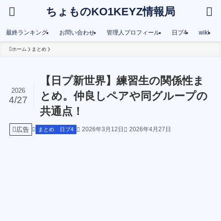
ちょものKO1KEYZ情報局
最終ランキング
お問い合わせ
管理人プロフィール
日プ4
wiki
ホーム
まとめ
【日プ新世界】練習生の関係性ま
2026
とめ。仲良しペアや同グループの
4/27
共通点！
広告
2026年3月12日
2026年4月27日
まとめ
日プ4