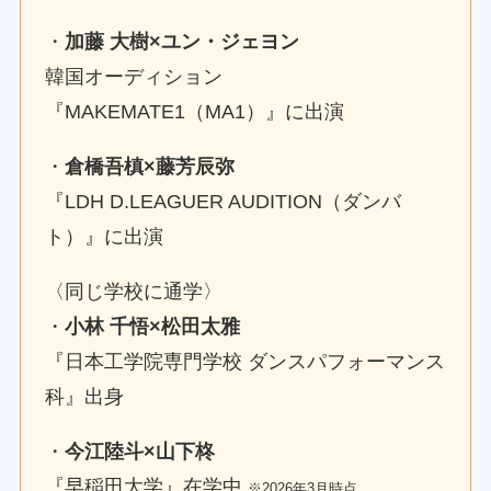
・
加藤 大樹×ユン・ジェヨン
韓国オーディション
『MAKEMATE1（MA1）』に出演
・
倉橋吾槙×藤芳辰弥
『LDH D.LEAGUER AUDITION（ダンバ
ト）』に出演
〈同じ学校に通学〉
・
小林 千悟×松田太雅
『日本工学院専門学校 ダンスパフォーマンス
科』出身
・
今江陸斗×山下柊
『早稲田大学』在学中
※2026年3月時点