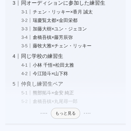
同オーディションに参加した練習生
チェン・リッキー×香月 誠太
瑞慶覧太都×金田栄都
加藤大樹×ユン・ジェヨン
倉橋吾槙×藤芳辰弥
藤牧大雅×チェン・リッキー
同じ学校の練習生
小林 千悟×松田太雅
今江陸斗×山下柊
仲良し練習生ペア
熊部拓斗×金安 純正
倉橋吾槙×丸尾尋一郎
もっと見る