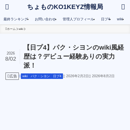
ちょものKO1KEYZ情報局
最終ランキング
お問い合わせ
管理人プロフィール
日プ4
wiki
ホーム
wiki
【日プ4】パク・シヨンのwiki風経
2026
歴は？デビュー経験ありの実力
8/02
派！
広告
2026年2月2日
2026年8月2日
wiki
パク・シヨン
日プ4