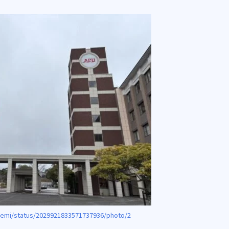
semi/status/2029921833571737936/photo/2