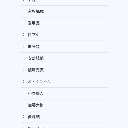
家族構成
愛用品
日プ4
未分類
安部結蘭
飯塚亮賀
オ・シンヘン
小野慶人
加藤大樹
後藤結