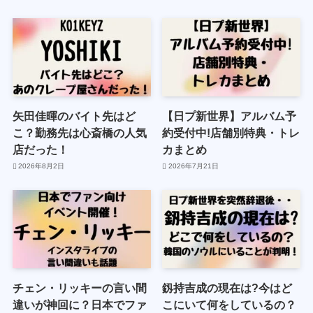
矢田佳暉のバイト先はど
【日プ新世界】アルバム予
こ？勤務先は心斎橋の人気
約受付中!店舗別特典・トレ
店だった！
カまとめ
2026年8月2日
2026年7月21日
チェン・リッキーの言い間
釼持吉成の現在は?今はど
違いが神回に？日本でファ
こにいて何をしているの？