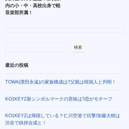
内の小・中・高校出身で軽
音楽部所属！
検索
最近の投稿
TOWA(濱田永遠)の家族構成は?父親は韓国人と判明！
KO1KEYZ新シンボルマークの意味は?恋がモチーフ
KO1KEYZは帰国している？仁川空港で目撃!加藤大樹は
渋谷で釼持吉成と！