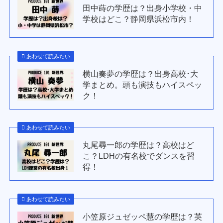
田中蒔の学歴は？出身小学校・中
学校はどこ？静岡県浜松市内！
あわせて読みたい
横山奏夢の学歴は？出身高校･大
学まとめ。頭も演技もハイスペッ
ク！
あわせて読みたい
丸尾尋一郎の学歴は？高校はど
こ？LDHの有名校でダンスを習
得！
あわせて読みたい
小笠原ジュゼッペ慧の学歴は？英