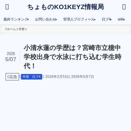
ちょものKO1KEYZ情報局
最終ランキング
お問い合わせ
管理人プロフィール
日プ4
wiki
ホーム
学歴
小清水蓮の学歴は？宮崎市立檍中
2026
学校出身で水泳に打ち込む学生時
5/07
代！
広告
2026年2月5日
2026年5月7日
学歴
日プ4