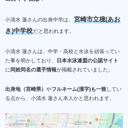
宮崎市立檍(あお
小清水 蓮さんの出身中学は、
き)中学校
だと思われます。
小清水 蓮さんは、中学・高校と水泳を頑張ってい
た事を明かしており、
日本水泳連盟の公認サイト
に
同姓同名の選手情報
が掲載されていました。
出身地（宮崎県）
や
フルネーム(漢字)も一致
してい
る点から、小清水 蓮さん本人かと思われます。