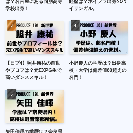
は？名古屋にある同朋高等
経歴は？ボイプラ出身のバ
学校出身！
イリンガル。
【日プ4】照井康祐の前世
小野慶人の学歴は？出身高
やプロフは？元EXPG生で
校・大学は偏差値60超えの
高いダンススキル！
名門！
矢田佳暉の学歴は？奈良県