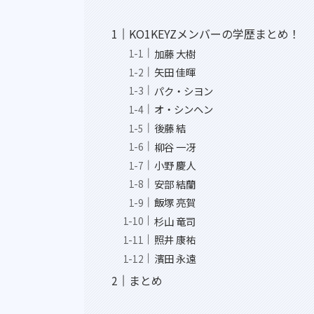
KO1KEYZメンバーの学歴まとめ！
加藤 大樹
矢田 佳暉
パク・シヨン
オ・シンヘン
後藤 結
柳谷 一冴
小野 慶人
安部 結蘭
飯塚 亮賀
杉山 竜司
照井 康祐
濱田 永遠
まとめ