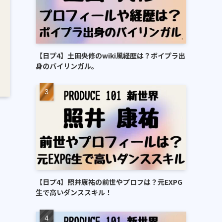
【日プ4】土田央修のwiki風経歴は？ボイプラ出
身のバイリンガル。
【日プ4】照井康祐の前世やプロフは？元EXPG
生で高いダンススキル！