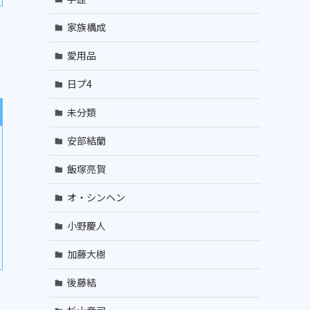
家族構成
愛用品
日プ4
未分類
安部結蘭
飯塚亮賀
オ・シンヘン
小野慶人
加藤大樹
後藤結