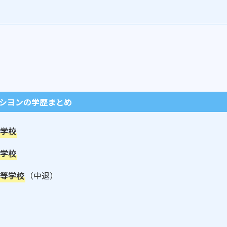
シヨンの学歴まとめ
小学校
中学校
高等学校
（中退）