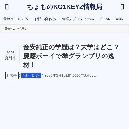
ちょものKO1KEYZ情報局
最終ランキング
お問い合わせ
管理人プロフィール
日プ4
wiki
ホーム
学歴
金安純正の学歴は？大学はどこ？
2026
慶應ボーイで準グランプリの逸
3/11
材！
広告
2026年3月10日
2026年3月11日
学歴
日プ4