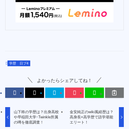
学歴
日プ4
よかったらシェアしてね！
山下柊の学歴は？出身高校
金安純正のwiki風経歴は？
や早稲田大学･Twinkle所属
高身長×高学歴で語学堪能
の噂を徹底調査！
エリート！