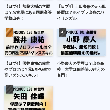
【日プ4】加藤大樹の学歴
【日プ4】土田央修のwiki風
は？名古屋にある同朋高等
経歴は？ボイプラ出身のバ
学校出身！
イリンガル。
【日プ4】照井康祐の前世
小野慶人の学歴は？出身高
やプロフは？元EXPG生で
校・大学は偏差値60超えの
高いダンススキル！
名門！