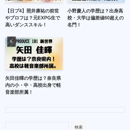
【日プ4】照井康祐の前世
小野慶人の学歴は？出身高
やプロフは？元EXPG生で
校・大学は偏差値60超えの
高いダンススキル！
名門！
矢田佳暉の学歴は？奈良県
内の小・中・高校出身で軽
音楽部所属！
検索