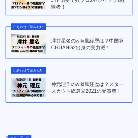
験者！
あわせて読みたい
澤井星名のwiki風経歴は？中国発
CHUANG2出身の実力派！
あわせて読みたい
神元理丘のwiki風経歴は？スター
スカウト総選挙2021の受賞者！
wiki
日プ4