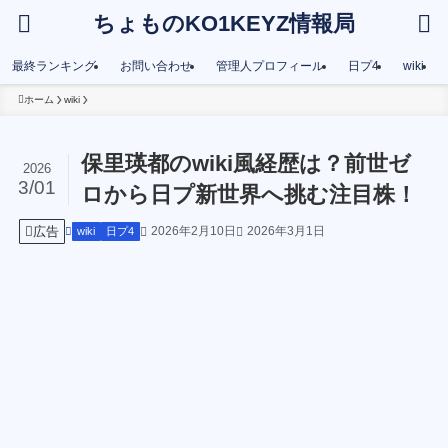
ちょものKO1KEYZ情報局
最終ランキング
お問い合わせ
管理人プロフィール
日プ4
wiki
ホーム
wiki
保里瑛都のwiki風経歴は？前世ゼ
2026
3/01
ロから日プ新世界へ挑む注目株！
広告
2026年2月10日
2026年3月1日
wiki
日プ4