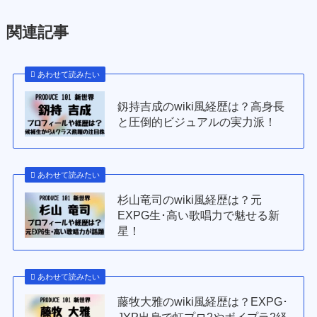
関連記事
あわせて読みたい
釼持吉成のwiki風経歴は？高身長
と圧倒的ビジュアルの実力派！
あわせて読みたい
杉山竜司のwiki風経歴は？元
EXPG生･高い歌唱力で魅せる新
星！
あわせて読みたい
藤牧大雅のwiki風経歴は？EXPG･
JYP出身で虹プロ2やボイプラ2経