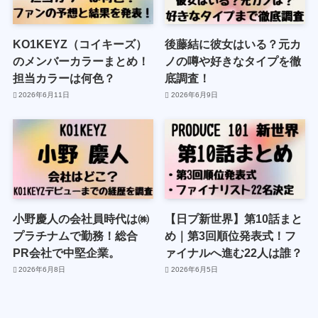
KO1KEYZ（コイキーズ）
後藤結に彼女はいる？元カ
のメンバーカラーまとめ！
ノの噂や好きなタイプを徹
担当カラーは何色？
底調査！
2026年6月11日
2026年6月9日
小野慶人の会社員時代は㈱
【日プ新世界】第10話まと
プラチナムで勤務！総合
め｜第3回順位発表式！フ
PR会社で中堅企業。
ァイナルへ進む22人は誰？
2026年6月8日
2026年6月5日