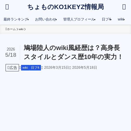
ちょものKO1KEYZ情報局
最終ランキング
お問い合わせ
管理人プロフィール
日プ4
wiki
ホーム
wiki
鳩場陸人のwiki風経歴は？高身長
2026
5/18
スタイルとダンス歴10年の実力！
広告
2026年3月15日
2026年5月18日
wiki
日プ4