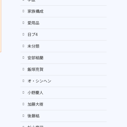
家族構成
愛用品
日プ4
未分類
安部結蘭
飯塚亮賀
オ・シンヘン
小野慶人
加藤大樹
後藤結