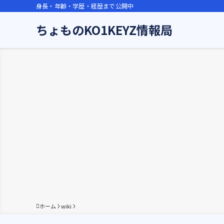
身長・年齢・学歴・経歴まで公開中
ちょものKO1KEYZ情報局
ホーム
wiki