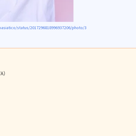
asiatico/status/2017296818996937206/photo/3
YA）