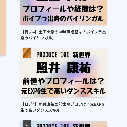
【日プ4】土田央修のwiki風経歴は？ボイプラ出
身のバイリンガル。
【日プ4】照井康祐の前世やプロフは？元EXPG
生で高いダンススキル！