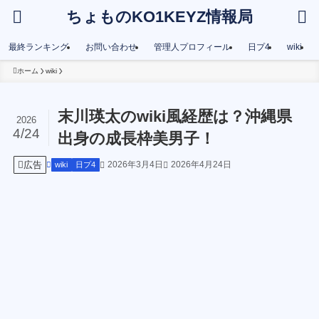
ちょものKO1KEYZ情報局
最終ランキング
お問い合わせ
管理人プロフィール
日プ4
wiki
ホーム
wiki
末川瑛太のwiki風経歴は？沖縄県
2026
4/24
出身の成長枠美男子！
広告
2026年3月4日
2026年4月24日
wiki
日プ4