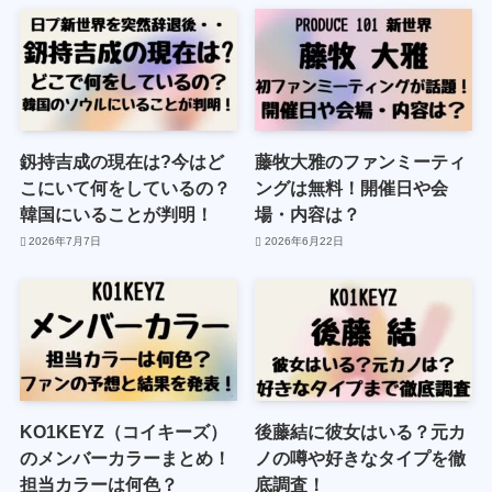
釼持吉成の現在は?今はど
藤牧大雅のファンミーティ
こにいて何をしているの？
ングは無料！開催日や会
韓国にいることが判明！
場・内容は？
2026年7月7日
2026年6月22日
KO1KEYZ（コイキーズ）
後藤結に彼女はいる？元カ
のメンバーカラーまとめ！
ノの噂や好きなタイプを徹
担当カラーは何色？
底調査！