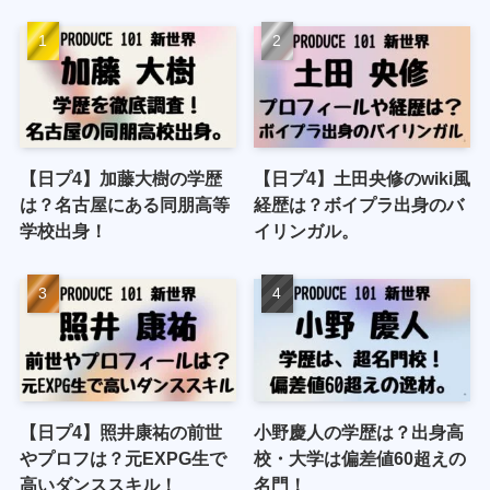
【日プ4】加藤大樹の学歴
【日プ4】土田央修のwiki風
は？名古屋にある同朋高等
経歴は？ボイプラ出身のバ
学校出身！
イリンガル。
【日プ4】照井康祐の前世
小野慶人の学歴は？出身高
やプロフは？元EXPG生で
校・大学は偏差値60超えの
高いダンススキル！
名門！