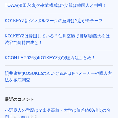
TOWA(濱田永遠)の家族構成は?父親は韓国人と判明！
KO1KEYZ新シンボルマークの意味は?恋がモチーフ
KO1KEYZは帰国している？仁川空港で目撃!加藤大樹は
渋谷で釼持吉成と！
KCON LA 2026のKO1KEYZの視聴方法まとめ！
照井康祐(KOSUKE)のぬいぐるみは何?メーカーや購入方
法を徹底調査
最近のコメント
小野慶人の学歴は？出身高校・大学は偏差値60超えの名
門！
に
anco
より