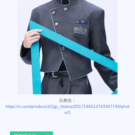
出典先：
https://x.com/produce101jp_/status/2017146513743347743/phot
o/1