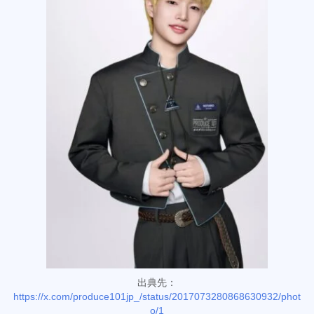
出典先：
https://x.com/produce101jp_/status/2017073280868630932/phot
o/1