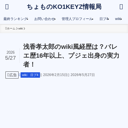
ちょものKO1KEYZ情報局
最終ランキング
お問い合わせ
管理人プロフィール
日プ4
wiki
ホーム
wiki
浅香孝太郎のwiki風経歴は？バレ
2026
エ歴16年以上、プジェ出身の実力
5/27
者！
広告
2026年2月15日
2026年5月27日
wiki
日プ4